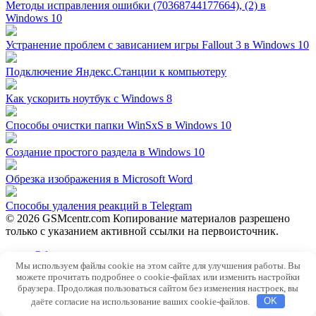
Методы исправления ошибки (70368744177664), (2) в
Windows 10
Устранение проблем с зависанием игры Fallout 3 в Windows 10
Подключение Яндекс.Станции к компьютеру
Как ускорить ноутбук с Windows 8
Способы очистки папки WinSxS в Windows 10
Создание простого раздела в Windows 10
Обрезка изображения в Microsoft Word
Способы удаления реакций в Telegram
© 2026 GSMcentr.com Копирование материалов разрешено
только с указанием активной ссылки на первоисточник.
Обратная связь
Мы используем файлы cookie на этом сайте для улучшения работы. Вы
Политика конфиденциальности
можете прочитать подробнее о cookie-файлах или изменить настройки
Пользовательское соглашение
браузера. Продолжая пользоваться сайтом без изменения настроек, вы
даёте согласие на использование ваших cookie-файлов.
OK