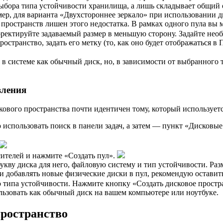
ыбора типа устойчивости хранилища, а лишь складывает общий 
мер, для варианта «Двухстороннее зеркало» при использовании д
 пространств лишен этого недостатка. В рамках одного пула вы м
рректируйте задаваемый размер в меньшую сторону. Задайте не
странство, задать его метку (то, как оно будет отображаться в 
о в системе как обычный диск, но, в зависимости от выбранного
вления
ового пространства почти идентичен тому, который используетс
использовать поиск в панели задач, а затем — пункт «Дисковые
сителей и нажмите «Создать пул».
укву диска для него, файловую систему и тип устойчивости. Раз
ли добавлять новые физические диски в пул, рекомендую остави
о типа устойчивости. Нажмите кнопку «Создать дисковое простр
ользовать как обычный диск на вашем компьютере или ноутбуке.
пространство