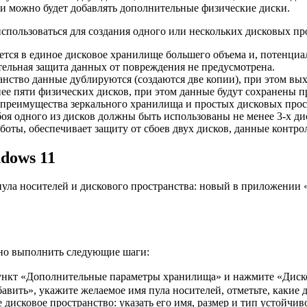
и можно будет добавлять дополнительные физические диски.
использоваться для создания одного или нескольких дисковых п
тся в единое дисковое хранилище большего объема и, потенциа
тельная защита данных от повреждения не предусмотрена.
нство данные дублируются (создаются две копии), при этом выход
ее пяти физических дисков, при этом данные будут сохранены пр
преимущества зеркального хранилища и простых дисковых прост
оя одного из дисков должны быть использованы не менее 3-х дис
аботы, обеспечивает защиту от сбоев двух дисков, данные контро
dows 11
пула носителей и дискового пространства: новый в приложении
чно выполнить следующие шаги:
ункт «Дополнительные параметры хранилища» и нажмите «Диск
вить», укажите желаемое имя пула носителей, отметьте, какие д
дисковое пространство: указать его имя, размер и тип устойчив