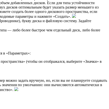
объем добавленных дисков. Если для типа устойчивости
вух дисков оптимальным будет указать размер меньшего из
ожете создать более одного дискового пространства, если
обходимые параметры и нажмите «Создать».
Проводнике), букву диска и файловую систему. Задайте
 типа — либо более быстрое чем отдельный диск, либо более
я в «Параметрах»:
 пространства» (чтобы он отображался, выберите «Значки» в
мер можно задать вручную, но, если вы не планируете создавать
ть значения по умолчанию: они вычисляются автоматически в
анство».