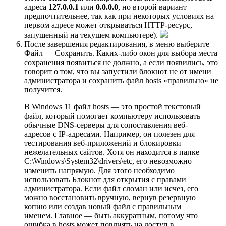
адреса
127.0.0.1
или
0.0.0.0
, но второй вариант
предпочтительнее, так как при некоторых условиях на
первом адресе может открываться HTTP-ресурс,
запущенный на текущем компьютере).
После завершения редактирования, в меню выберите
Файл — Сохранить. Каких-либо окон для выбора места
сохранения появиться не должно, а если появились, это
говорит о том, что вы запустили блокнот не от имени
администратора и сохранить файл hosts «правильно» не
получится.
В Windows 11 файл hosts — это простой текстовый
файл, который помогает компьютеру использовать
обычные DNS-серверы для сопоставления веб-
адресов с IP-адресами. Например, он полезен для
тестирования веб-приложений и блокировки
нежелательных сайтов. Хотя он находится в папке
C:\Windows\System32\drivers\etc, его невозможно
изменить напрямую. Для этого необходимо
использовать Блокнот для открытия с правами
администратора. Если файл сломан или исчез, его
можно восстановить вручную, вернув резервную
копию или создав новый файл с правильным
именем. Главное — быть аккуратным, потому что
ошибка в hosts может повлиять на доступ в