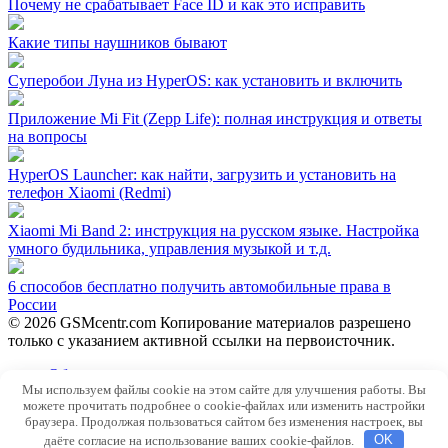
Почему не срабатывает Face ID и как это исправить
Какие типы наушников бывают
Суперобои Луна из HyperOS: как установить и включить
Приложение Mi Fit (Zepp Life): полная инструкция и ответы
на вопросы
HyperOS Launcher: как найти, загрузить и установить на
телефон Xiaomi (Redmi)
Xiaomi Mi Band 2: инструкция на русском языке. Настройка
умного будильника, управления музыкой и т.д.
6 способов бесплатно получить автомобильные права в
России
© 2026 GSMcentr.com Копирование материалов разрешено
только с указанием активной ссылки на первоисточник.
Обратная связь
Мы используем файлы cookie на этом сайте для улучшения работы. Вы
Политика конфиденциальности
можете прочитать подробнее о cookie-файлах или изменить настройки
Пользовательское соглашение
браузера. Продолжая пользоваться сайтом без изменения настроек, вы
даёте согласие на использование ваших cookie-файлов.
OK