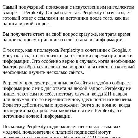
Самый популярный поисковик с искусственным интеллектом
в мире — Perplexity. Он работает так: Perplexity сразу создает
готовый ответ с ссылками на источники после того, как вы
написали свой запрос.
Вы получаете ответ на свой вопрос сразу же, не тратя время
на поиск, просматривание ссылок и анализ информации.
С тех пор, как я пользуюсь Perplexity в сочетании с Google, я
могу сказать, что он значительно экономит время при поиске
информации. Это особенно верно в случаях, когда необходимо
быстро разобраться в сложном вопросе, для ответа на который
необходимо изучить несколько сайтов.
Perplexity проверяет различные веб-сайты и удобно собирает
информацию с них для ответа на любой запрос. Perplexity не
пишет текст сам по себе, поэтому случаи, когда ИИ наврал
или додумал что-то нереалистичное, здесь почти исключены.
Если это действительно происходит (хотя я не помню, когда
последний раз), проблема заключается не в Perplexity, а в
источнике ложной информации.
Поскольку Perplexity поддерживает несколько языковых
моделей, пользователи с платной подпиской могут
переключаться между ними. Например, GPT 5 идеально