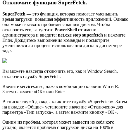
Отключите функцию SuperFetch.
SuperFetch
— это функция, которая помогает уменьшить
время загрузки, повышая эффективность приложений. Однако
она может вызвать проблемы с вашим диском. Чтобы
отключить его, запустите
PowerShell
от имени
администратора и введите:
net.exe stop superfetch
и нажмите
Enter. Дождитесь выполнения команды и посмотрите,
уменьшился ли процент использования диска в диспетчере
задач.
Вы можете навсегда отключить его, как и Window Search,
отключив службу SuperFetch.
Введите services.msc, нажав комбинацию клавиш Win и R.
Затем нажмите «ОК» или Enter.
В списке служб дважды кликните службу «SuperFetch». Затем
на вкладке «Общие» установите значение «Отключено» для
параметра «Тип запуска», а затем нажмите кнопку «ОК».
Одним из проблем, которая может вывести из себя кого
угодно, является проблема с загрузкой диска на 100% в