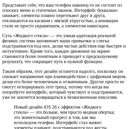
Представьте себе, что ваш телефон наконец-то не состоит из
плоских меню и статичных иконок. Интерфейс буквально
оживает, элементы плавно перетекают друг в друга,
откликаются на касания с мягкой упругостью, а анимации
стали не просто украшением, а элементом навигации.
Суть «Жидкого стекла» — это умная адаптация реальной
физики; система запоминает ваши привычки и слегка
подстраивается под них, делая частые действия еще быстрее и
интуитивнее. Кроме того, каждое движение на экране
становится более понятным и приводит к предсказуемому
результату, что сокращает путь к нужной функции.
Таким образом, этот дизайн останется надолго, поскольку он
снижает напряжение при взаимодействии с цифровым миром,
делая его более человечным и отзывчивым. Другие просто не
смогут игнорировать этот тренд, потому что когда вы
попробуете интерфейс, который чувствует и подстраивается,
уже не захочется возвращаться к безжизненным пикселям.
Новый дизайн iOS 26 с эффектом «Жидкого
стекла» — это больше, чем просто модная обертка;
это значительный прогресс в том, как мы
используем телефон. Интерфейс стал живее:
элементы плавают, подстраиваются под жесты,