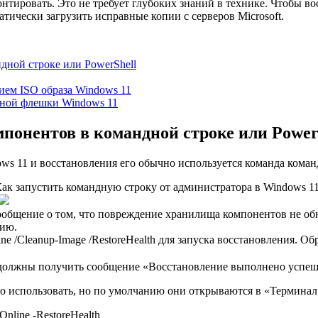
тировать. Это не требует глубоких знаний в технике. Чтобы в
тически загрузить исправные копии с серверов Microsoft.
дной строке или PowerShell
ием ISO образа Windows 11
чной флешки Windows 11
понентов в командной строке или Power
s 11 и восстановления его обычно используется команда коман
ак запустить командную строку от администратора в Windows 11
общение о том, что повреждение хранилища компонентов не обна
нию.
ne /Cleanup-Image /RestoreHealth для запуска восстановления. О
должны получить сообщение «Восстановление выполнено успеш
о использовать, но по умолчанию они открываются в «Терминал 
nline -RestoreHealth