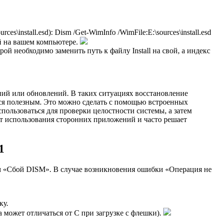
install.esd): Dism /Get-WimInfo /WimFile:E:\sources\install.esd
ой на вашем компьютере.
орой необходимо заменить путь к файлу Install на свой, а индекс
ний или обновлений. В таких ситуациях восстановление
тся полезным. Это можно сделать с помощью встроенных
пользоваться для проверки целостности системы, а затем
ет использования сторонних приложений и часто решает
1
м «Сбой DISM». В случае возникновения ошибки «Операция не
ку.
на может отличаться от C при загрузке с флешки).