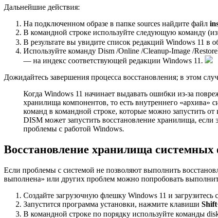
Дальнейшие действия:
На подключенном образе в папке sources найдите файл
in
В командной строке используйте следующую команду (изменив
В результате вы увидите список редакций Windows 11 в 
Используйте команду Dism /Online /Cleanup-Image /RestoreHe
— на индекс соответствующей редакции Windows 11.
Дожидайтесь завершения процесса восстановления; в этом слу
Когда Windows 11 начинает выдавать ошибки из-за повре
хранилища компонентов, то есть внутреннего «архива» с
команд в командной строке, которые можно запустить от 
DISM может запустить восстановление хранилища, если э
проблемы с работой Windows.
Восстановление хранилища системных 
Если проблемы с системой не позволяют выполнить восстанов
выполнена» или других проблем можно попробовать выполнит
Создайте загрузочную флешку Windows 11 и загрузитесь с
Запустится программа установки, нажмите клавиши
Shif
В командной строке по порядку используйте команды diskpa