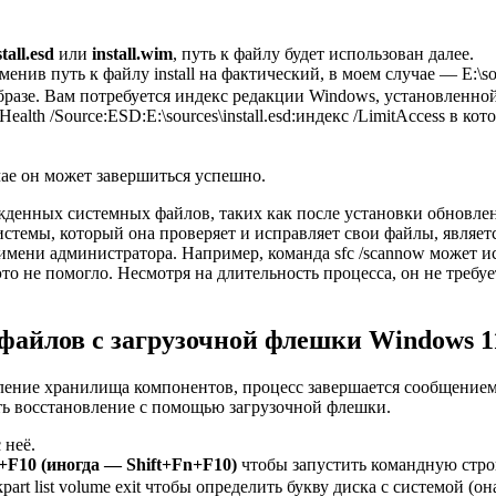
stall.esd
или
install.wim
, путь к файлу будет использован далее.
 путь к файлу install на фактический, в моем случае — E:\sources\
образе. Вам потребуется индекс редакции Windows, установленн
alth /Source:ESD:E:\sources\install.esd:индекс /LimitAccess в кот
чае он может завершиться успешно.
жденных системных файлов, таких как после установки обновле
истемы, который она проверяет и исправляет свои файлы, являе
имени администратора. Например, команда sfc /scannow может ис
то не помогло. Несмотря на длительность процесса, он не требу
файлов с загрузочной флешки Windows 1
ление хранилища компонентов, процесс завершается сообщение
ь восстановление с помощью загрузочной флешки.
 неё.
t+F10 (иногда — Shift+Fn+F10)
чтобы запустить командную стро
rt list volume exit чтобы определить букву диска с системой (о