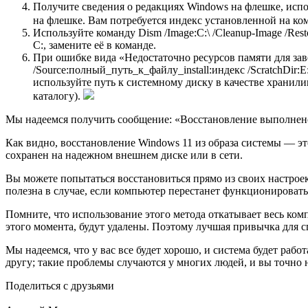
Получите сведения о редакциях Windows на флешке, исполь
на флешке. Вам потребуется индекс установленной на ком
Используйте команду Dism /Image:C:\ /Cleanup-Image /Res
C:, замените её в команде.
При ошибке вида «Недостаточно ресурсов памяти для заве
/Source:полный_путь_к_файлу_install:индекс /ScratchDir
используйте путь к системному диску в качестве хранил
каталогу).
Мы надеемся получить сообщение: «Восстановление выполнено
Как видно, восстановление Windows 11 из образа системы — эт
сохранен на надежном внешнем диске или в сети.
Вы можете попытаться восстановиться прямо из своих настроек
полезна в случае, если компьютер перестанет функционировать
Помните, что использование этого метода откатывает весь ком
этого момента, будут удалены. Поэтому лучшая привычка для 
Мы надеемся, что у вас все будет хорошо, и система будет раб
другу; такие проблемы случаются у многих людей, и вы точно 
Поделиться с друзьями