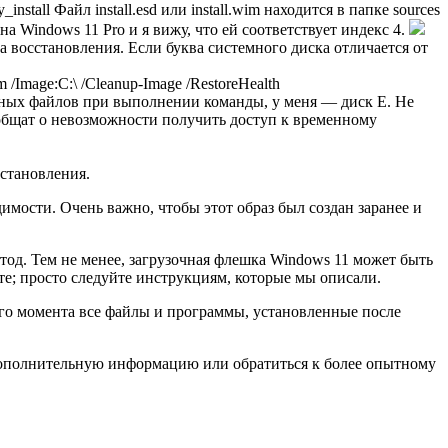
all Файл install.esd или install.wim находится в папке sources
 Windows 11 Pro и я вижу, что ей соответствует индекс 4.
ка восстановления. Если буква системного диска отличается от
mage:C:\ /Cleanup-Image /RestoreHealth
менных файлов при выполнении команды, у меня — диск E. Не
ообщат о невозможности получить доступ к временному
становления.
имости. Очень важно, чтобы этот образ был создан заранее и
тод. Тем не менее, загрузочная флешка Windows 11 может быть
те; просто следуйте инструкциям, которые мы описали.
ого момента все файлы и программы, установленные после
ть дополнительную информацию или обратиться к более опытному