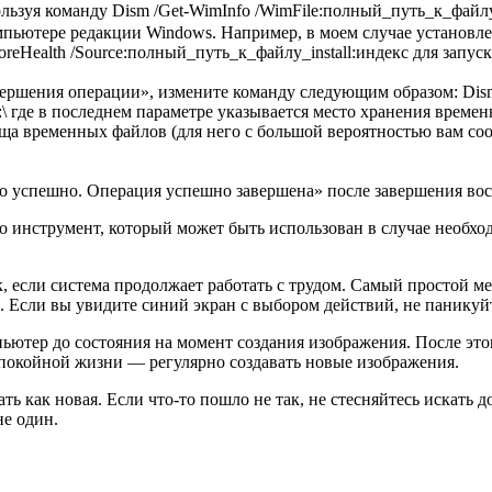
зуя команду Dism /Get-WimInfo /WimFile:полный_путь_к_файлу_inst
пьютере редакции Windows. Например, в моем случае установлена
toreHealth /Source:полный_путь_к_файлу_install:индекс для запус
ршения операции», измените команду следующим образом: Dism /I
:E:\ где в последнем параметре указывается место хранения вре
ища временных файлов (для него с большой вероятностью вам с
 успешно. Операция успешно завершена» после завершения вос
о инструмент, который может быть использован в случае необход
, если система продолжает работать с трудом. Самый простой ме
. Если вы увидите синий экран с выбором действий, не паникуй
пьютер до состояния на момент создания изображения. После эт
спокойной жизни — регулярно создавать новые изображения.
отать как новая. Если что-то пошло не так, не стесняйтесь иска
не один.