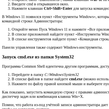
Введите cmd в открывшееся окно.
Нажмите клавиши
Ctrl+Shift+Enter
для запуска командно
В Windows 11 появился пункт «Инструменты Windows», которы
командной строки Администратора:
Откройте меню Пуск Windows 11 и нажмите «Все прилож
В списке приложений найдите пункт «Инструменты Wind
В списке инструментов найдите пункт «Командная строк
Панели управления также содержит Windows-инструменты.
Запуск cmd.exe из папки System32
Программа Common Shell идентична другим программам, досту
Перейдите в папку
C:\Windows\System32
В списке файлов в папке найдите
cmd.exe
(можно использ
Нажмите по файлу правой кнопкой мыши и выберите пун
Как показано, запустить командную строку с правами админист
диспетчер задач или комбинация клавиш Win+X.
Помни, что работа из-под учётной записи администратора дает