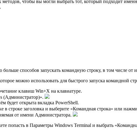
х методов, чтобы вы могли выбрать тот, который подходит имен
.
 больше способов запускать командную строку, в том числе от
которое можно использовать для быстрого запуска командной ст
четание клавиш Win+X на клавиатуре.
s (Администратор)».
м будет открыта вкладка PowerShell.
е в строке заголовка и выберите «Командная строка» или нажми
лняемая от имени Администратора.
жете попасть в Параметры Windows Terminal и выбрать «Командн