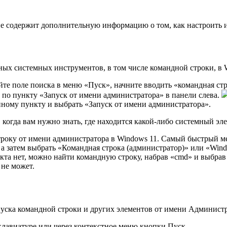
ние содержит дополнительную информацию о том, как настроить 
ных системных инструментов, в том числе командной строки, в 
йте поле поиска в меню «Пуск», начните вводить «командная стр
 по пункту «Запуск от имени администратора» в панели слева.
ному пункту и выбрать «Запуск от имени администратора».
когда вам нужно знать, где находится какой-либо системный эле
року от имeни администратора в Windows 11. Самый быстрый мет
 затем выбрать «Командная строка (администратор)» или «Windo
нкта нет, можно найти командную строку, набрав «cmd» и выбрав
не может.
уска командной строки и других элементов от имени Администр
клавиатуре или через контекстное меню кнопки Пуск.