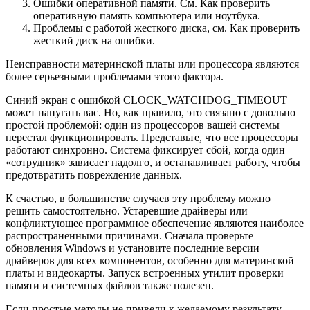
Ошибки оперативной памяти. См. Как проверить
оперативную память компьютера или ноутбука.
Проблемы с работой жесткого диска, см. Как проверить
жесткий диск на ошибки.
Неисправности материнской платы или процессора являются
более серьезными проблемами этого фактора.
Синий экран с ошибкой CLOCK_WATCHDOG_TIMEOUT
может напугать вас. Но, как правило, это связано с довольно
простой проблемой: один из процессоров вашей системы
перестал функционировать. Представьте, что все процессоры
работают синхронно. Система фиксирует сбой, когда один
«сотрудник» зависает надолго, и останавливает работу, чтобы
предотвратить повреждение данных.
К счастью, в большинстве случаев эту проблему можно
решить самостоятельно. Устаревшие драйверы или
конфликтующее программное обеспечение являются наиболее
распространенными причинами. Сначала проверьте
обновления Windows и установите последние версии
драйверов для всех компонентов, особенно для материнской
платы и видеокарты. Запуск встроенных утилит проверки
памяти и системных файлов также полезен.
Если простые методы не привели к желаемому результату,