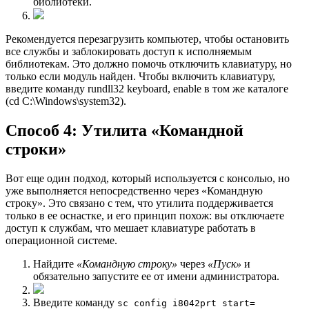
библиотеки.
Рекомендуется перезагрузить компьютер, чтобы остановить
все службы и заблокировать доступ к исполняемым
библиотекам. Это должно помочь отключить клавиатуру, но
только если модуль найден. Чтобы включить клавиатуру,
введите команду rundll32 keyboard, enable в том же каталоге
(cd C:\Windows\system32).
Способ 4: Утилита «Командной
строки»
Вот еще один подход, который используется с консолью, но
уже выполняется непосредственно через «Командную
строку». Это связано с тем, что утилита поддерживается
только в ее оснастке, и его принцип похож: вы отключаете
доступ к службам, что мешает клавиатуре работать в
операционной системе.
Найдите
«Командную строку»
через
«Пуск»
и
обязательно запустите ее от имени администратора.
Введите команду
sc config i8042prt start=