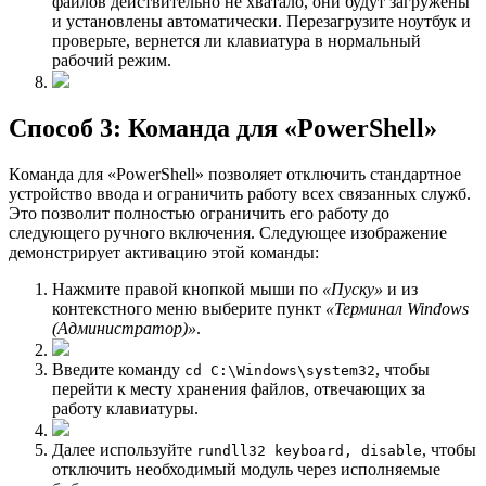
файлов действительно не хватало, они будут загружены
и установлены автоматически. Перезагрузите ноутбук и
проверьте, вернется ли клавиатура в нормальный
рабочий режим.
Способ 3: Команда для «PowerShell»
Кoманда для «PowerShell» позволяет отключить стандартное
устройство ввода и ограничить работу всех связанных служб.
Это позволит полностью ограничить его работу до
следующего ручного включения. Следующее изображение
демонстрирует активацию этой команды:
Нажмите правой кнопкой мыши по
«Пуску»
и из
контекстного меню выберите пункт
«Терминал Windows
(Администратор)»
.
Введите команду
, чтобы
cd C:\Windows\system32
перейти к месту хранения файлов, отвечающих за
работу клавиатуры.
Далее используйте
, чтобы
rundll32 keyboard, disable
отключить необходимый модуль через исполняемые