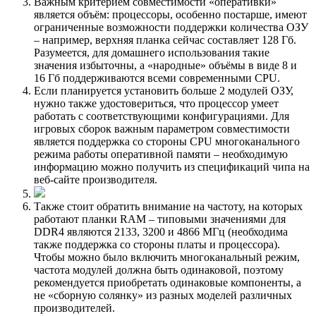
Важным критерием совместимости «оперативки»
является объём: процессоры, особенно постарше, имеют
ограниченные возможности поддержки количества ОЗУ
– например, верхняя планка сейчас составляет 128 Гб.
Разумеется, для домашнего использования такие
значения избыточны, а «народные» объёмы в виде 8 и
16 Гб поддерживаются всеми современными CPU.
Если планируется установить больше 2 модулей ОЗУ,
нужно также удостовериться, что процессор умеет
работать с соответствующими конфигурациями. Для
игровых сборок важным параметром совместимости
является поддержка со стороны CPU многоканального
режима работы оперативной памяти – необходимую
информацию можно получить из спецификаций чипа на
веб-сайте производителя.
Также стоит обратить внимание на частоту, на которых
работают планки RAM – типовыми значениями для
DDR4 являются 2133, 3200 и 4866 МГц (необходима
также поддержка со стороны платы и процессора).
Чтобы можно было включить многоканальный режим,
частота модулей должна быть одинаковой, поэтому
рекомендуется приобретать одинаковые компоненты, а
не «сборную солянку» из разных моделей различных
производителей.