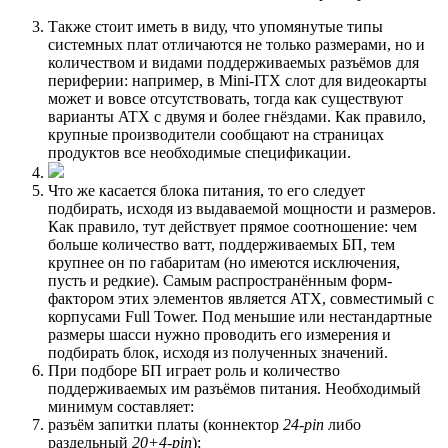
Также стоит иметь в виду, что упомянутые типы
системных плат отличаются не только размерами, но и
количеством и видами поддерживаемых разъёмов для
периферии: например, в Mini-ITX слот для видеокарты
может и вовсе отсутствовать, тогда как существуют
варианты ATX с двумя и более гнёздами. Как правило,
крупные производители сообщают на страницах
продуктов все необходимые спецификации.
Что же касается блока питания, то его следует
подбирать, исходя из выдаваемой мощности и размеров.
Как правило, тут действует прямое соотношение: чем
больше количество ватт, поддерживаемых БП, тем
крупнее он по габаритам (но имеются исключения,
пусть и редкие). Самым распространённым форм-
фактором этих элементов является ATX, совместимый с
корпусами Full Tower. Под меньшие или нестандартные
размеры шасси нужно проводить его измерения и
подбирать блок, исходя из полученных значений.
При подборе БП играет роль и количество
поддерживаемых им разъёмов питания. Необходимый
минимум составляет:
разъём запитки платы (коннектор
24-pin
либо
раздельный
20+4-pin
);