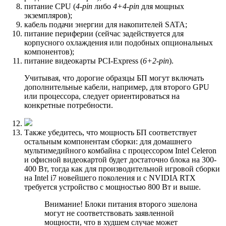
питание CPU (
4-pin
либо
4+4-pin
для мощных
экземпляров);
кабель подачи энергии для накопителей SATA;
питание периферии (сейчас задействуется для
корпусного охлаждения или подобных опциональных
компонентов);
питание видеокарты PCI-Express (
6+2-pin
).
Учитывая, что дорогие образцы БП могут включать
дополнительные кабели, например, для второго GPU
или процессора, следует ориентироваться на
конкретные потребности.
Также убедитесь, что мощность БП соответствует
остальным компонентам сборки: для домашнего
мультимедийного комбайна с процессором Intel Celeron
и офисной видеокартой будет достаточно блока на 300-
400 Вт, тогда как для производительной игровой сборки
на Intel i7 новейшего поколения и с NVIDIA RTX
требуется устройство с мощностью 800 Вт и выше.
Внимание! Блоки питания второго эшелона
могут не соответствовать заявленной
мощности, что в худшем случае может