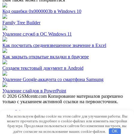
Код ошибки 0x0000003b в Windows 10
Family Tree Builder
Удаление служб в ОС Windows 11
Как посчитать средневзвешенное значение в Excel
Как закрыть открытые вкладки в браузере
Создаем текстовый документ в Android
Удаление Google-аккаунта со смартфона Samsung
Удаление слайдов в PowerPoint
© 2026 GSMcentr.com Копирование материалов разрешено
только с указанием активной ссылки на первоисточник.
Обратная связь
Мы используем файлы cookie на этом сайте для улучшения работы. Вы
Политика конфиденциальности
можете прочитать подробнее о cookie-файлах или изменить настройки
Пользовательское соглашение
браузера. Продолжая пользоваться сайтом без изменения настроек, вы
даёте согласие на использование ваших cookie-файлов.
OK