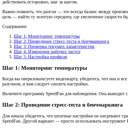
действовать осторожно, шаг за шагом.
Важнo помнить, что разгон — это всегда баланс между произв
цель — найти ту золотую середину, где увеличение скорости буд
Содержание
Шаг 1: Мониторинг температуры
Шаг 2: Проведение стресс-теста и бенчмаркинга
Шаг 3: Проверка текущих характеристик
Шаг 4: Изменение рабочих частот
Шаг 5: Настройка профиля
Шаг 1: Мониторинг температуры
Когда вы оверклокингуете видеокарту, убедитесь, что она и все
разгоном, и вам следует снизить настройки.
Включите программу SpeedFan для наблюдения. Она выводит с
Шаг 2: Проведение стресс-теста и бенчмаркинга
Для начала убедитесь, что штатные настройки не нагревают гр
SpeedFan. Другой вариант — просто использовать инструмент 