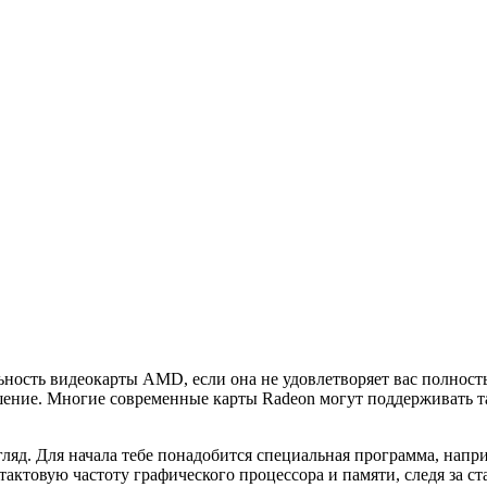
ость видеокарты AMD, если она не удовлетворяет вас полность
чшение. Многие современные карты Radeon могут поддерживать 
ляд. Для начала тебе понадобится специальная программа, напри
ктовую частоту графического процессора и памяти, следя за ст