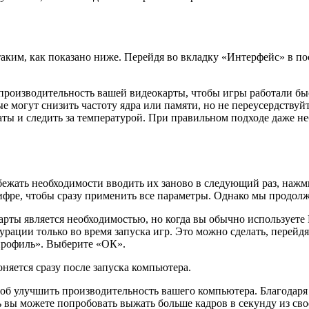
 таким, как показано ниже. Перейдя во вкладку «Интерфейс» в п
роизводительность вашей видеокарты, чтобы игры работали быст
могут снизить частоту ядра или памяти, но не переусердствуйте
таты и следить за температурой. При правильном подходе даже 
бежать необходимости вводить их заново в следующий раз, наж
цифре, чтобы сразу применить все параметры. Однако мы продол
арты является необходимостью, но когда вы обычно используете 
урации только во время запуска игр. Это можно сделать, перейд
профиль». Выберите «ОК».
оняется сразу после запуска компьютера.
 улучшить производительность вашего компьютера. Благодаря 
рь вы можете попробовать выжать больше кадров в секунду из св