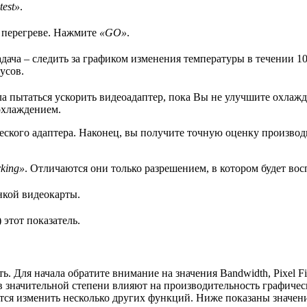
test»
.
 перегреве. Нажмите
«GO»
.
адача – следить за графиком изменения температуры в течении 
усов.
а пытаться ускорить видеоадаптер, пока Вы не улучшите охлажд
охлаждением.
ского адаптера. Наконец, вы получите точную оценку производи
king»
. Отличаются они только разрешением, в котором будет вос
нкой видеокарты.
 этот показатель.
Для начала обратите внимание на значения Bandwidth, Pixel Fillr
я в значительной степени влияют на производительность графичес
ется изменить несколько других функций. Ниже показаны значен