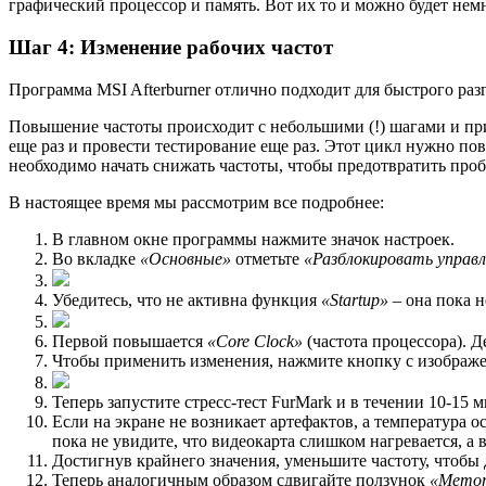
графический процессор и память. Вот их то и можно будет не
Шаг 4: Изменение рабочих частот
Программа MSI Afterburner отлично подходит для быстрого ра
Повышение частоты происходит с небольшими (!) шагами и пр
еще раз и провести тестирование еще раз. Этот цикл нужно повт
необходимо начать снижать частоты, чтобы предотвратить про
В настоящее время мы рассмотрим все подробнее:
В главном окне программы нажмите значок настроек.
Во вкладке
«Основные»
отметьте
«Разблокировать управ
Убедитесь, что не активна функция
«Startup»
– она пока н
Первой повышается
«Core Clock»
(частота процессора). 
Чтобы применить изменения, нажмите кнопку с изображе
Теперь запустите стресс-тест FurMark и в течении 10-15 
Если на экране не возникает артефактов, а температура 
пока не увидите, что видеокарта слишком нагревается, а
Достигнув крайнего значения, уменьшите частоту, чтобы 
Теперь аналогичным образом сдвигайте ползунок
«Memor