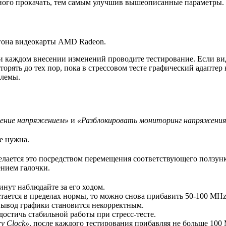
много прокачать, тем самым улучшив вышеописанные параметры.
згона видеокарты AMD Radeon.
и каждом внесении изменений проводите тестирование. Если ви
орять до тех пор, пока в стрессовом тесте графический адаптер 
блемы.
ление напряжением»
и
«Разблокировать мониторинг напряжени
е нужна.
Делается это посредством перемещения соответствующего ползунк
нием галочки.
минут наблюдайте за его ходом.
остается в пределах нормы, то можно снова прибавить 50-100 MHz
 вывод графики становится некорректным.
достичь стабильной работы при стресс-тесте.
y Clock»
, после каждого тестирования прибавляя не больше 100