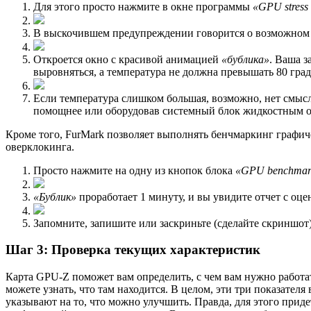
Для этого просто нажмите в окне программы
«GPU stress 
В выскочившем предупреждении говорится о возможном
Откроется окно с красивой анимацией
«бублика»
. Ваша з
выровняться, а температура не должна превышать 80 град
Если температура слишком большая, возможно, нет смысл
помощнее или оборудовав системный блок жидкостным 
Кроме того, FurMark позволяет выполнять бенчмаркинг графиче
оверклокинга.
Просто нажмите на одну из кнопок блока
«GPU benchmar
«Бублик»
проработает 1 минуту, и вы увидите отчет с оце
Запомните, запишите или заскриньте (сделайте скриншот)
Шаг 3: Проверка текущих характеристик
Карта GPU-Z поможет вам определить, с чем вам нужно работать. 
можете узнать, что там находится. В целом, эти три показател
указывают на то, что можно улучшить. Правда, для этого прид