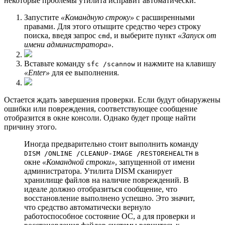
некоторые проблемы утилита исправит автоматически.
Запустите
«Командную строку»
с расширенными
правами. Для этого отыщите средство через строку
поиска, введя запрос
, и выберите пункт
«Запуск от
cmd
имени администратора»
.
Вставьте команду
и нажмите на клавишу
sfc /scannow
«Enter»
для ее выполнения.
Остается ждать завершения проверки. Если будут обнаружены
ошибки или повреждения, соответствующее сообщение
отобразится в окне консоли. Однако будет проще найти
причину этого.
Иногда предварительно стоит выполнить команду
в
DISM /ONLINE /CLEANUP-IMAGE /RESTOREHEALTH
окне
«Командной строки»
, запущенной от имени
администратора. Утилита DISM сканирует
хранилище файлов на наличие повреждений. В
идеале должно отобразиться сообщение, что
восстановление выполнено успешно. Это значит,
что средство автоматически вернуло
работоспособное состояние ОС, а для проверки и