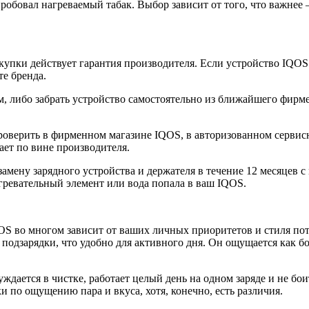
пробовал нагреваемый табак. Выбор зависит от того, что важнее
покупки действует гарантия производителя. Если устройство IQ
е бренда.
ом, либо забрать устройство самостоятельно из ближайшего фир
проверить в фирменном магазине IQOS, в авторизованном сервис
ает по вине производителя.
амену зарядного устройства и держателя в течение 12 месяцев 
гревательный элемент или вода попала в ваш IQOS.
UOS во многом зависит от ваших личных приоритетов и стиля п
подзарядки, что удобно для активного дня. Он ощущается как бо
дается в чистке, работает целый день на одном заряде и не боит
 по ощущению пара и вкуса, хотя, конечно, есть различия.