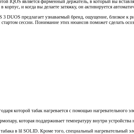
ртой IQOS является фирменный держатель, в который вы вставля
о в корпус, и когда вы делаете затяжку, он активируется автома
 3 DUOS предлагает узнаваемый бренд, ощущение, близкое к риту
 стартом сессии. Понимание этих нюансов поможет сделать осо
даря которой табак нагревается с помощью нагревательного эле
рмопару, которая поддерживает температуру внутри устройства н
абака в lil SOLID. Кроме того, специальный нагревательный эл