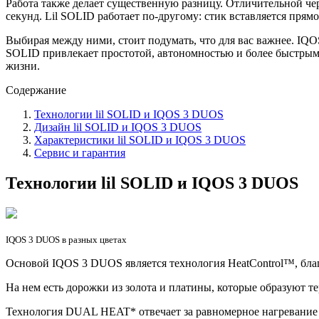
Работа также делает существенную разницу. Отличительной че
секунд. Lil SOLID работает по-другому: стик вставляется прям
Выбирая между ними, стоит подумать, что для вас важнее. IQOS
SOLID привлекает простотой, автономностью и более быстрым
жизни.
Содержание
Технологии lil SOLID и IQOS 3 DUOS
Дизайн lil SOLID и IQOS 3 DUOS
Характеристики lil SOLID и IQOS 3 DUOS
Сервис и гарантия
Технологии lil SOLID и IQOS 3 DUOS
IQOS 3 DUOS в разных цветах
Основой IQOS 3 DUOS является технология HeatControl™, благо
На нем есть дорожки из золота и платины, которые образуют те
Технология DUAL HEAT* отвечает за равномерное нагревание т