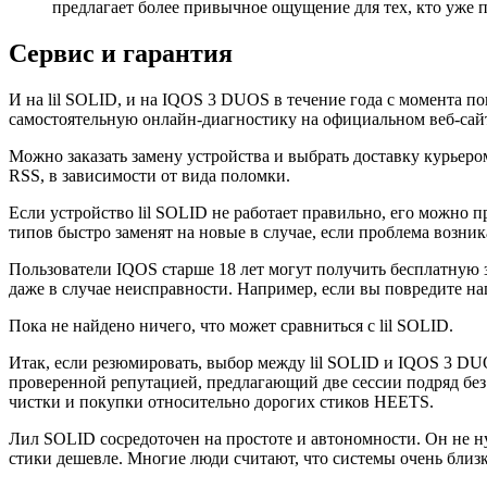
предлагает более привычное ощущение для тех, кто уже 
Сервис и гарантия
И на lil SOLID, и на IQOS 3 DUOS в течение года с момента 
самостоятельную онлайн-диагностику на официальном веб-сайт
Можно заказать замену устройства и выбрать доставку курьер
RSS, в зависимости от вида поломки.
Если устройство lil SOLID не работает правильно, его можно 
типов быстро заменят на новые в случае, если проблема возник
Пользователи IQOS старше 18 лет могут получить бесплатную з
даже в случае неисправности. Например, если вы повредите на
Пока не найдено ничего, что может сравниться с lil SOLID.
Итак, если резюмировать, выбор между lil SOLID и IQOS 3 D
проверенной репутацией, предлагающий две сессии подряд без 
чистки и покупки относительно дорогих стиков HEETS.
Лил SOLID сосредоточен на простоте и автономности. Он не нуж
стики дешевле. Многие люди считают, что системы очень близки