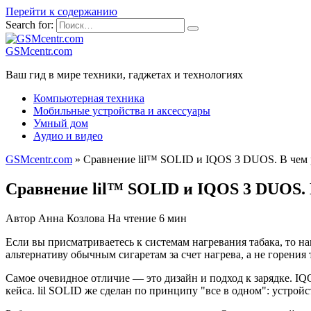
Перейти к содержанию
Search for:
GSMcentr.com
Ваш гид в мире техники, гаджетах и технологиях
Компьютерная техника
Мобильные устройства и аксессуары
Умный дом
Аудио и видео
GSMcentr.com
»
Сравнение lil™ SOLID и IQOS 3 DUOS. В чем 
Сравнение lil™ SOLID и IQOS 3 DUOS. 
Автор
Анна Козлова
На чтение
6 мин
Если вы присматриваетесь к системам нагревания табака, то н
альтернативу обычным сигаретам за счет нагрева, а не горени
Самое очевидное отличие — это дизайн и подход к зарядке. IQ
кейса. lil SOLID же сделан по принципу "все в одном": устрой