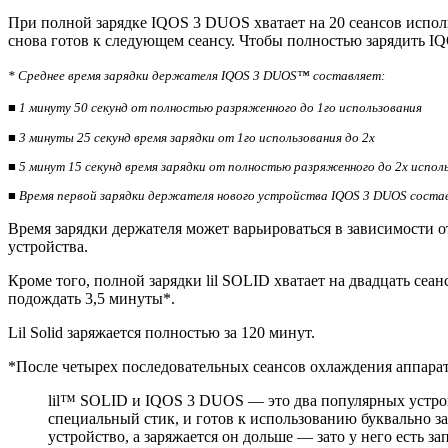
При полной зарядке IQOS 3 DUOS хватает на 20 сеансов исполь
снова готов к следующем сеансу. Чтобы полностью зарядить IQ
* Среднее время зарядки держателя IQOS 3 DUOS™ составляет:
■ 1 минуту 50 секунд от полностью разряженного до 1го использования
■ 3 минуты 25 секунд время зарядки от 1го использования до 2х
■ 5 минут 15 секунд время зарядки от полностью разряженного до 2х испол
■ Время первой зарядки держателя нового устройства IQOS 3 DUOS состав
Время зарядки держателя может варьироваться в зависимости о
устройства.
Кроме того, полной зарядки lil SOLID хватает на двадцать сеа
подождать 3,5 минуты*.
Lil Solid заряжается полностью за 120 минут.
*После четырех последовательных сеансов охлаждения аппарат
lil™ SOLID и IQOS 3 DUOS — это два популярных устройст
специальный стик, и готов к использованию буквально за
устройство, а заряжается он дольше — зато у него есть 