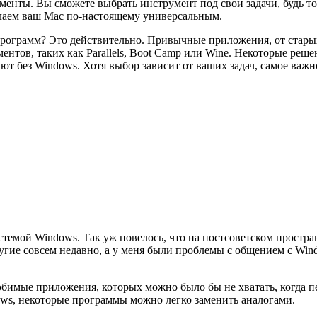
менты. Вы сможете выбрать инструмент под свои задачи, будь то
делаем ваш Mac по-настоящему универсальным.
программ? Это действительно. Привычные приложения, от старых
нтов, таких как Parallels, Boot Camp или Wine. Некоторые ре
ают без Windows. Хотя выбор зависит от ваших задач, самое важ
стемой Windows. Так уж повелось, что на постсоветском простра
гие совсем недавно, а у меня были проблемы с общением с Win
юбимые приложения, которых можно было бы не хватать, когда п
s, некоторые программы можно легко заменить аналогами.