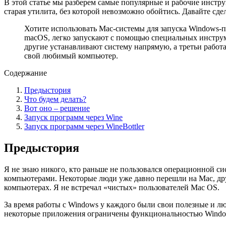
В этой статье мы разберем самые популярные и рабочие инстру
старая утилита, без которой невозможно обойтись. Давайте с
Хотите использовать Mac-системы для запуска Windows-
macOS, легко запускают с помощью специальных инструме
другие устанавливают систему напрямую, а третьи работ
свой любимый компьютер.
Содержание
Предыстория
Что будем делать?
Вот оно – решение
Запуск программ через Wine
Запуск программ через WineBottler
Предыстория
Я не знаю никого, кто раньше не пользовался операционной си
компьютерами. Некоторые люди уже давно перешли на Mac, дру
компьютерах. Я не встречал «чистых» пользователей Mac OS.
За время работы с Windows у каждого были свои полезные и л
некоторые приложения ограничены функциональностью Window