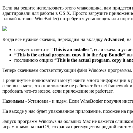
Если вы решите использовать этого упаковщика, вам придется 
адаптировали для работы в OS X. Просто загрузите приложение
плохой каталог WineBottler) потребуется установщик или порт
Когда все нужное скачано, переходим на вкладку
Advanced
, н
следует отметить
“This is an installer”
, если скачали уста
“This is the actual program, copy it to the App Bundle”
выб
последнюю опцию
“This is the actual program, copy it and
Теперь скачиваем соответствующий файл Windows-программы.
Продвинутые пользователи могут найти много информации в раз
если вы знаете, что приложение не работает без net framework
пробовать что-то новое, если приложение не работает.
Нажимаем «Установка» и ждем. Если WineBottler получил инста
На выходе у нас будет упакованное приложение, похожее на пр
Запуск программ Windows на больших Mac не кажется слишко
играм прямо на macOS, сохраняя преимущества родной систем