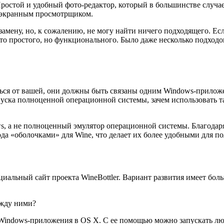
Простой и удобный фото-редактор, который в большинстве случае
ноэкранным просмотрщиком.
амену, но, к сожалению, не могу найти ничего подходящего. Ес
то простого, но функционального. Было даже несколько подходо
аться от вашей, они должны быть связаны одним Windows-прилож
пуска полноценной операционной системы, зачем использовать
s, а не полноценный эмулятор операционной системы. Благодар
а «оболочками» для Wine, что делает их более удобными для пол
иальный сайт проекта WineBottler. Вариант развития имеет боль
ежду ними?
ь Windows-приложения в OS X. С ее помощью можно запускать лю