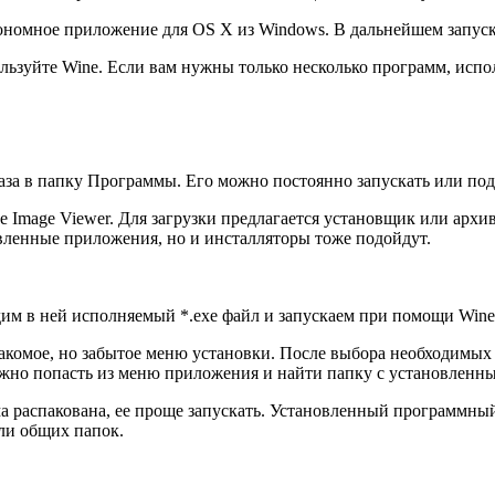
втономное приложение для OS X из Windows. В дальнейшем запус
ьзуйте Wine. Если вам нужны только несколько программ, испол
аза в папку Программы. Его можно постоянно запускать или подк
 Image Viewer. Для загрузки предлагается установщик или архив
вленные приложения, но и инсталляторы тоже подойдут.
ходим в ней исполняемый *.exe файл и запускаем при помощи Win
накомое, но забытое меню установки. После выбора необходимы
жно попасть из меню приложения и найти папку с установленны
 распакована, ее проще запускать. Установленный программный
или общих папок.