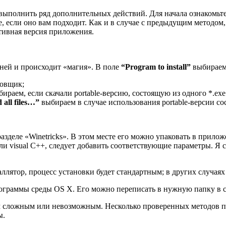
выполнить ряд дополнительных действий. Для начала ознакомьте
, если оно вам подходит. Как и в случае с предыдущим методом
ативная версия приложения.
а ней и происходит «магия». В поле
“Program to install”
выбираем
новщик;
ираем, если скачали portable-версию, состоящую из одного *.exe
 all files…”
выбираем в случае использования portable-версии со
деле «Winetricks». В этом месте его можно упаковать в прилож
 или visual C++, следует добавить соответствующие параметры. Я
ллятор, процесс установки будет стандартным; в других случая
ограммы среды OS X. Его можно переписать в нужную папку в сис
м сложным или невозможным. Несколько проверенных методов п
ы.