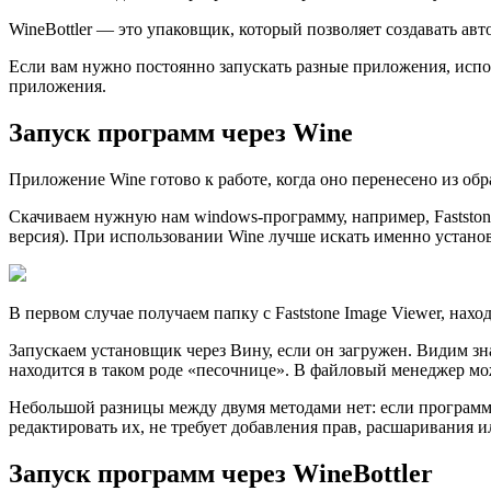
WineBottler — это упаковщик, который позволяет создавать а
Если вам нужно постоянно запускать разные приложения, испол
приложения.
Запуск программ через Wine
Приложение Wine готово к работе, когда оно перенесено из обр
Скачиваем нужную нам windows-программу, например, Faststone
версия). При использовании Wine лучше искать именно устано
В первом случае получаем папку с Faststone Image Viewer, на
Запускаем установщик через Вину, если он загружен. Видим з
находится в таком роде «песочнице». В файловый менеджер мо
Небольшой разницы между двумя методами нет: если программа
редактировать их, не требует добавления прав, расшаривания 
Запуск программ через WineBottler