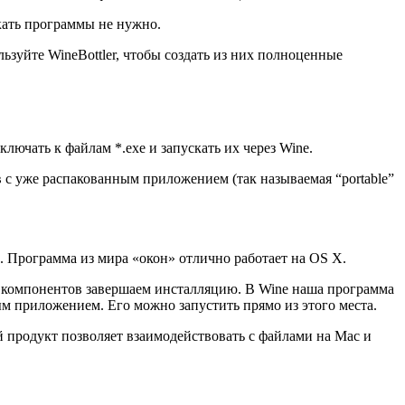
кать программы не нужно.
ьзуйте WineBottler, чтобы создать из них полноценные
лючать к файлам *.exe и запускать их через Wine.
 с уже распакованным приложением (так называемая “portable”
e. Программа из мира «окон» отлично работает на OS X.
х компонентов завершаем инсталляцию. В Wine наша программа
м приложением. Его можно запустить прямо из этого места.
 продукт позволяет взаимодействовать с файлами на Mac и