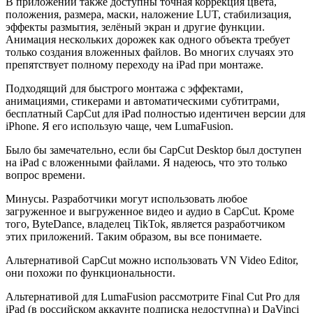
В приложении также доступны точная коррекция цвета,
положения, размера, маски, наложение LUT, стабилизация,
эффекты размытия, зелёный экран и другие функции.
Анимация нескольких дорожек как одного объекта требует
только создания вложенных файлов. Во многих случаях это
препятствует полному переходу на iPad при монтаже.
Подходящий для быстрого монтажа с эффектами,
анимациями, стикерами и автоматическими субтитрами,
бесплатный CapCut для iPad полностью идентичен версии для
iPhone. Я его использую чаще, чем LumaFusion.
Было бы замечательно, если бы CapCut Desktop был доступен
на iPad с вложенными файлами. Я надеюсь, что это только
вопрос времени.
Минусы. Разработчики могут использовать любое
загруженное и выгруженное видео и аудио в CapCut. Кроме
того, ByteDance, владелец TikTok, является разработчиком
этих приложений. Таким образом, вы все понимаете.
Альтернативой CapCut можно использовать VN Video Editor,
они похожи по функциональности.
Альтернативой для LumaFusion рассмотрите Final Cut Pro для
iPad (в российском аккаунте подписка недоступна) и DaVinci