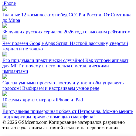
iPhone
Главные 12 космических побед СССР и России. От Спутника
до Мира
36 лучших русских сериалов 2026 года с высоким рейтингом
Чем полезен Google Apps Script. Настрой рассылку, сверстай
журнал и не только
Его придумали практически случайно! Как устроен аппарат
для МРТ и почему в него нельзя с металлическими
имплантами
Сделал умными простую люстру и утюг, чтобы управлять
голосом! Выбираем и настраиваем умное реле
10 самых крутых игр для iPhone и iPad
Виртуальная примерочная обоев от Петровича. Можно менять
вид квартиры прямо с помощью смартфона!
© 2026 GSMcentr.com Копирование материалов разрешено
только с указанием активной ссылки на первоисточник.