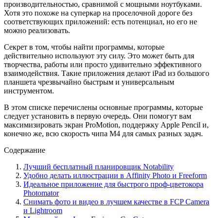
производительностью, сравнимой с мощными ноутбуками.
Хотя это похоже на суперкар на проселочной дороге без
соответствующих приложений: есть потенциал, но его не
можно реализовать.
Секрет в том, чтобы найти программы, которые
действительно используют эту силу. Это может быть для
творчества, работы или просто удивительно эффективного
взаимодействия. Такие приложения делают iPad из большого
планшета чрезвычайно быстрым и универсальным
инструментом.
В этом списке перечислены основные программы, которые
следует установить в первую очередь. Они помогут вам
максимизировать экран ProMotion, поддержку Apple Pencil и,
конечно же, всю скорость чипа M4 для самых разных задач.
Содержание
Лучший бесплатный планировщик Notability
Удобно делать иллюстрации в Affinity Photo и Freeform
Идеальное приложение для быстрого проф‑цветокора
Photomator
Снимать фото и видео в лучшем качестве в FCP Camera
и Lightroom