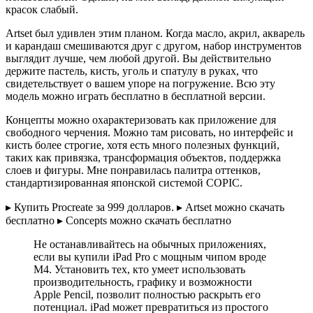
красок слабый.
Artset был удивлен этим планом. Когда масло, акрил, акварель
и карандаш смешиваются друг с другом, набор инструментов
выглядит лучше, чем любой другой. Вы действительно
держите пастель, кисть, уголь и спатулу в руках, что
свидетельствует о вашем упоре на погружение. Всю эту
модель можно играть бесплатно в бесплатной версии.
Концепты можно охарактеризовать как приложение для
свободного черчения. Можно там рисовать, но интерфейс и
кисть более строгие, хотя есть много полезных функций,
таких как привязка, трансформация объектов, поддержка
слоев и фигуры. Мне понравилась палитра оттенков,
стандартизированная японской системой COPIC.
▸ Купить Procreate за 999 долларов. ▸ Artset можно скачать
бесплатно ▸ Concepts можно скачать бесплатно
Не останавливайтесь на обычных приложениях,
если вы купили iPad Pro с мощным чипом вроде
M4. Установить тех, кто умеет использовать
производительность, графику и возможности
Apple Pencil, позволит полностью раскрыть его
потенциал. iPad может превратиться из простого