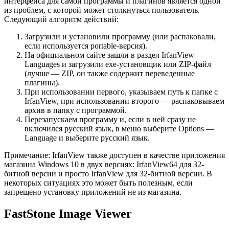
интерфейса для самой программы и плагинов является одной
из проблем, с которой может столкнуться пользователь.
Следующий алгоритм действий:
Загрузили и установили программу (или распаковали,
если используется portable-версия).
На официальном сайте зашли в раздел IrfanView
Languages и загрузили exe-установщик или ZIP-файл
(лучше — ZIP, он также содержит переведенные
плагины).
При использовании первого, указываем путь к папке с
IrfanView, при использовании второго — распаковываем
архив в папку с программой.
Перезапускаем программу и, если в ней сразу не
включился русский язык, в меню выберите Options —
Language и выберите русский язык.
Примечание: IrfanView также доступен в качестве приложения
магазина Windows 10 в двух версиях: IrfanView64 для 32-
битной версии и просто IrfanView для 32-битной версии. В
некоторых ситуациях это может быть полезным, если
запрещено установку приложений не из магазина.
FastStone Image Viewer