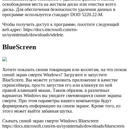
освобождения места на жестком диске или очистки всего
диска. Для обеспечения безопасности удаления данных в
программе используется стандарт DOD 5220.22-M.
Чтобы получить доступ к программе, посетите следующий
веб-адрес: https://docs.microsoft.com/en-
us/sysinternals/downloads/sdelete.
BlueScreen
Хотите показать своим товарищам или коллегам, на что похож
синий экран смерти Windows? Загрузите и запустите
BlueScreen. Вы можете установить приложение в качестве
скринсейвера, просто запустив его или кликнув по ней
правой клавишей мыши. Таким образом, в различных
вариантах Windows вы увидите сменяющиеся синие экраны
смерти. При этом параметры вашего компьютера будут
формировать информацию на синем экране. Кроме того, из
этого может выйти забавная шутка.
Скачать синий экран смерти Windows Bluescreen
https://docs.microsoft.com/en-us/sysinternals/downloads/bluescreen