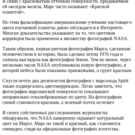
В связи с красноватым оттенком поверхности, придаваемым
ей оксидом железа, Марс часто называют «Красной
планетой».
Но тема фальсификации американскими учеными настоящего
цвета изучаемой планеты давно обсуждается в Интернете.
Многие доказательства указывают на то, что цветовая
коррекция была применена к множеству фотографий NASA.
Таким образом, первая цветная фотография Марса, сделанная
человечеством в истории, была сделана летом 1976 года и
сначала выглядела как фотография Земли. Тем не менее, через
несколько часов NASA опубликовала новую фотографию, в
которой небеса были показаны оранжевыми, а грунт красным.
Спустя почти два десятилетия фотографии с марсохода Spirit
также подвергались цветокоррекции. Легко заметить, что
фотографии марсианской поверхности показывают
неправильно откалиброванные по цвету. На фотографиях
синий становится красным, а зеленый почти исчезает.
В своих собственных расследованиях журналисты
обнаружили, что NASA намеренно скрывает натуральный
цвет на Марсе. Марс не такой и красный, как становится
очевидно, глядя на официальные фотографии агентства.