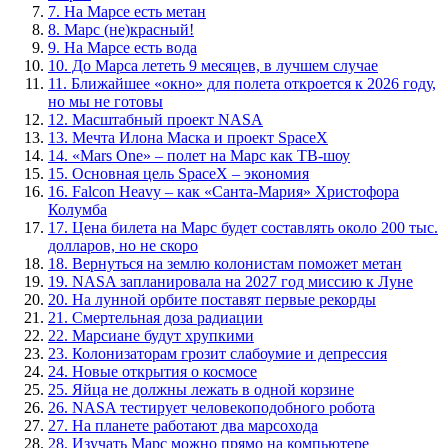
7. На Марсе есть метан
8. Марс (не)красный!
9. На Марсе есть вода
10. До Марса лететь 9 месяцев, в лучшем случае
11. Ближайшее «окно» для полета откроется к 2026 году,
но мы не готовы
12. Масштабный проект NASA
13. Мечта Илона Маска и проект SpaceX
14. «Mars One» – полет на Марс как ТВ-шоу
15. Основная цель SpaceX – экономия
16. Falcon Heavy – как «Санта-Мария» Христофора
Колумба
17. Цена билета на Марс будет составлять около 200 тыс.
долларов, но не скоро
18. Вернуться на землю колонистам поможет метан
19. NASA запланировала на 2027 год миссию к Луне
20. На лунной орбите поставят первые рекорды
21. Смертельная доза радиации
22. Марсиане будут хрупкими
23. Колонизаторам грозит слабоумие и депрессия
24. Новые открытия о космосе
25. Яйца не должны лежать в одной корзине
26. NASA тестирует человекоподобного робота
27. На планете работают два марсохода
28. Изучать Марс можно прямо на компьютере