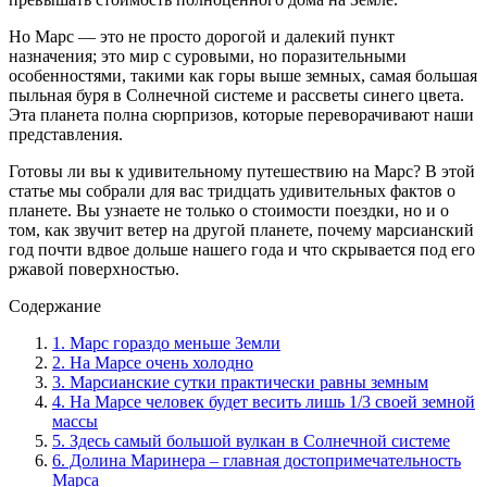
Но Марс — это не просто дорогой и далекий пункт
назначения; это мир с суровыми, но поразительными
особенностями, такими как горы выше земных, самая большая
пыльная буря в Солнечной системе и рассветы синего цвета.
Эта планета полна сюрпризов, которые переворачивают наши
представления.
Готовы ли вы к удивительному путешествию на Марс? В этой
статье мы собрали для вас тридцать удивительных фактов о
планете. Вы узнаете не только о стоимости поездки, но и о
том, как звучит ветер на другой планете, почему марсианский
год почти вдвое дольше нашего года и что скрывается под его
ржавой поверхностью.
Содержание
1. Марс гораздо меньше Земли
2. На Марсе очень холодно
3. Марсианские сутки практически равны земным
4. На Марсе человек будет весить лишь 1/3 своей земной
массы
5. Здесь самый большой вулкан в Солнечной системе
6. Долина Маринера – главная достопримечательность
Марса