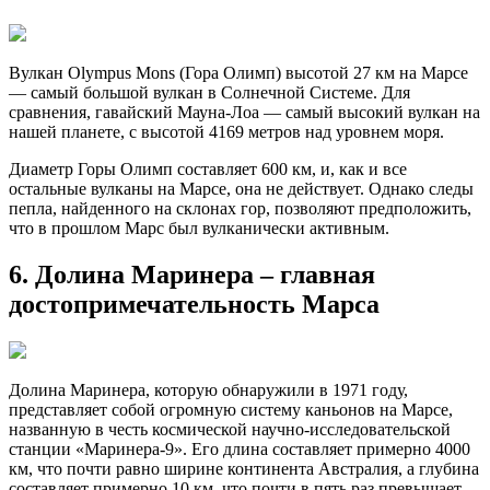
Вулкан Olympus Mons (Гора Олимп) высотой 27 км на Маpсе
— самый большой вулкан в Солнечной Системе. Для
сравнения, гавайский Мауна-Лоа — самый высокий вулкан на
нашей планете, с высотой 4169 метров над уровнем моря.
Диаметр Горы Олимп составляет 600 км, и, как и все
остальные вулканы на Марсе, она не действует. Однако следы
пепла, найденного на склонах гор, позволяют предположить,
что в прошлом Марс был вулканически активным.
6. Долина Маринера – главная
достопримечательность Марса
Долина Маринера, которую обнаружили в 1971 году,
представляет собой огромную систему каньонов на Марсе,
названную в честь космической научно-исследовательской
станции «Маринера-9». Его длина составляет примерно 4000
км, что почти равно ширине континента Австралия, а глубина
составляет примерно 10 км, что почти в пять раз превышает