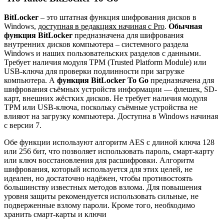
BitLocker
– это штатная функция шифрования дисков в
Windows,
доступная в редакциях начиная с
Pro
.
Обычная
функция BitLocker
предназначена для шифрования
внутренних дисков компьютера – системного раздела
Windows и наших пользовательских разделов с данными.
Требует наличия модуля TPM (Trusted Platform Module) или
USB-ключа для проверки подлинности при загрузке
компьютера. А
функция BitLocker To Go
предназначена для
шифрования съёмных устройств информации — флешек, SD-
карт, внешних жёстких дисков. Не требует наличия модуля
TPM или USB-ключа, поскольку съёмные устройства не
влияют на загрузку компьютера. Доступна в Windows начиная
с версии 7.
Обе функции используют алгоритм AES с длиной ключа 128
или 256 бит, что позволяет использовать пароль, смарт-карту
или ключ восстановления для расшифровки. Алгоритм
шифрования, который используется для этих целей, не
идеален, но достаточно надёжен, чтобы противостоять
большинству известных методов взлома. Для повышения
уровня защиты рекомендуется использовать сильные, не
подверженные взлому пароли. Кроме того, необходимо
хранить смарт-карты и ключи