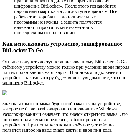
правой кнопкой по диску и выбрать «Включить
шифрование BitLocker». После этого понадобится
пароль или смарт-карта для доступа к данным. Всё
работает из коробки — дополнительные
программы не нужны, а защита получается
надёжной и практически незаметной в
повседневном использовании.
Как использовать устройство, зашифрованное
BitLocker To Go
Отныне получить доступ к зашифрованному BitLocker To Go
съёмному устройству можно только при условии ввода пароля
или использования смарт-карты. При новом подключении
устройства к компьютеру будем видеть уведомление, что оно
защищено BitLocker.
Значок закрытого замка будет отображаться на устройстве,
которое не было разблокировано в проводнике Windows.
Разблокированный означает, что значок открытого замка. Это
позволяет нам легко определить, заблокировано ли
устройство. При попытке открыть съёмное устройство
появится запрос на ввод смарт-карты и ввод пин-кода