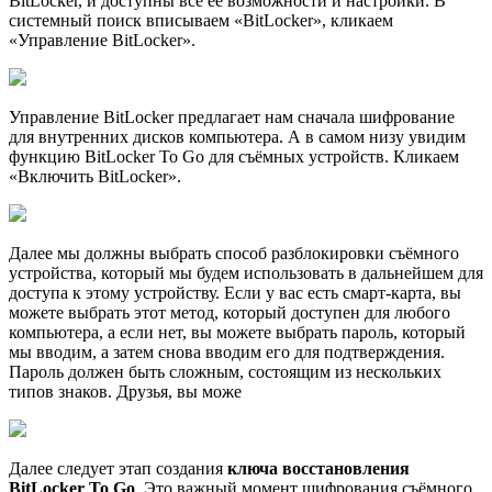
BitLocker, и доступны все её возможности и настройки. В
системный поиск вписываем «BitLocker», кликаем
«Управление BitLocker».
Управление BitLocker предлагает нам сначала шифрование
для внутренних дисков компьютера. А в самом низу увидим
функцию BitLocker To Go для съёмных устройств. Кликаем
«Включить BitLocker».
Далее мы должны выбрать способ разблокировки съёмного
устройства, который мы будем использовать в дальнейшем для
доступа к этому устройству. Если у вас есть смарт-карта, вы
можете выбрать этот метод, который доступен для любого
компьютера, а если нет, вы можете выбрать пароль, который
мы вводим, а затем снова вводим его для подтверждения.
Пароль должен быть сложным, состоящим из нескольких
типов знаков. Друзья, вы може
Далее следует этап создания
ключа восстановления
BitLocker To Go
. Это важный момент шифрования съёмного