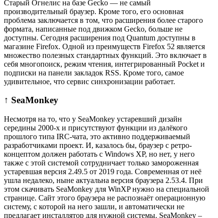
Старый Огнелис на базе Gecko — не самый
производительный браузер. Кроме того, его основная
проблема заключается в том, что расширения более старого
формата, написанные под движком Gecko, больше не
доступны. Сегодня расширения под Quantum доступны в
магазине Firefox. Одной из преимуществ Firefox 52 является
множество полезных стандартных функций. Это включает в
себя многопоиск, режим чтения, интегрированный Pocket и
подписки на панели закладок RSS. Кроме того, самое
удивительное, что сервис синхронизации работает.
↑ SeaMonkey
Несмотря на то, что у SeaMonkey устаревший дизайн
середины 2000-х и присутствуют функции из далёкого
прошлого типа IRC-чата, это активно поддерживаемый
разработчиками проект. И, казалось бы, браузер с ретро-
концептом должен работать с Windows XP, но нет, у него
также с этой системой сотрудничает только замороженная
устаревшая версия 2.49.5 от 2019 года. Современная от неё
ушла недалеко, ныне актуальна версия браузера 2.53.4. При
этом скачивать SeaMonkey для WinXP нужно на специальной
странице. Сайт этого браузера не распознаёт операционную
систему, с которой на него зашли, и автоматически не
предлагает инсталлятор для нужной системы. SeaMonkey –