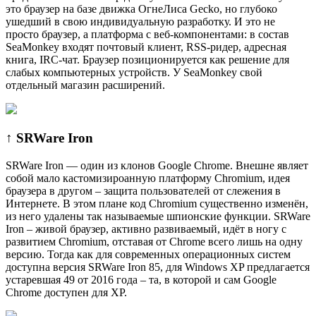
это браузер на базе движка ОгнеЛиса Gecko, но глубоко
ушедший в свою индивидуальную разработку. И это не
просто браузер, а платформа с веб-компонентами: в состав
SeaMonkey входят почтовый клиент, RSS-ридер, адресная
книга, IRC-чат. Браузер позиционируется как решение для
слабых компьютерных устройств. У SeaMonkey свой
отдельный магазин расширений.
↑ SRWare Iron
SRWare Iron — один из клонов Google Chrome. Внешне являет
собой мало кастомизироанную платформу Chromium, идея
браузера в другом – защита пользователей от слежения в
Интернете. В этом плане код Chromium существенно изменён,
из него удалены так называемые шпионские функции. SRWare
Iron – живой браузер, активно развиваемый, идёт в ногу с
развитием Chromium, отставая от Chrome всего лишь на одну
версию. Тогда как для современных операционных систем
доступна версия SRWare Iron 85, для Windows XP предлагается
устаревшая 49 от 2016 года – та, в которой и сам Google
Chrome доступен для XP.