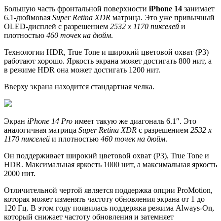
Большую часть фронтальной поверхности
iPhone 14
занимает
6.1-дюймовая
Super Retina XDR
матрица. Это уже привычный
OLED-дисплей с разрешением
2532 х 1170 пикселей
и
плотностью
460 точек на дюйм
.
Технологии HDR, True Tone и широкий цветовой охват (P3)
работают хорошо. Яркость экрана может достигать 800 нит, а
в режиме HDR она может достигать 1200 нит.
Вверху экрана находится стандартная челка.
Экран
iPhone 14 Pro
имеет такую же диагональ 6.1″. Это
аналогичная матрица
Super Retina XDR
с разрешением
2532 х
1170 пикселей
и плотностью
460 точек на дюйм
.
Он поддерживает широкий цветовой охват (P3), True Tone и
HDR. Максимальная яркость 1000 нит, а максимальная яркость
2000 нит.
Отличительной чертой является поддержка опции ProMotion,
которая может изменять частоту обновления экрана от 1 до
120 Гц. В этом году появилась поддержка режима Always-On,
который снижает частоту обновления и затемняет