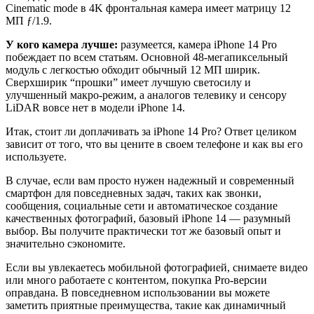
Cinematic mode в 4K фронтальная камера имеет матрицу 12
МП ƒ/1.9.
У кого камера лучше:
разумеется, камера iPhone 14 Pro
побеждает по всем статьям. Основной 48-мегапиксельный
модуль с легкостью обходит обычный 12 МП ширик.
Сверхширик “прошки” имеет лучшую светосилу и
улучшенный макро-режим, а аналогов телевику и сенсору
LiDAR вовсе нет в модели iPhone 14.
Итак, стоит ли доплачивать за iPhone 14 Pro? Ответ целиком
зависит от того, что вы цените в своем телефоне и как вы его
используете.
В случае, если вам просто нужен надежный и современный
смартфон для повседневных задач, таких как звонки,
сообщения, социальные сети и автоматическое создание
качественных фотографий, базовый iPhone 14 — разумный
выбор. Вы получите практически тот же базовый опыт и
значительно сэкономите.
Если вы увлекаетесь мобильной фотографией, снимаете видео
или много работаете с контентом, покупка Pro-версии
оправдана. В повседневном использовании вы можете
заметить приятные преимущества, такие как динамичный