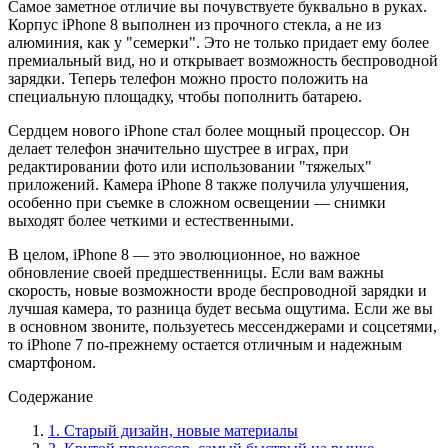
Самоe заметное отличие вы почувствуете буквально в руках.
Корпус iPhone 8 выполнен из прочного стекла, а не из
алюминия, как у "семерки". Это не только придает ему более
премиальный вид, но и открывает возможность беспроводной
зарядки. Теперь телефон можно просто положить на
специальную площадку, чтобы пополнить батарею.
Сeрдцем нового iPhone стал более мощный процессор. Он
делает телефон значительно шустрее в играх, при
редактировании фото или использовании "тяжелых"
приложений. Камера iPhone 8 также получила улучшения,
особенно при съемке в сложном освещении — снимки
выходят более четкими и естественными.
В целoм, iPhone 8 — это эволюционное, но важное
обновление своей предшественницы. Если вам важны
скорость, новые возможности вроде беспроводной зарядки и
лучшая камера, то разница будет весьма ощутима. Если же вы
в основном звоните, пользуетесь мессенджерами и соцсетями,
то iPhone 7 по-прежнему остается отличным и надежным
смартфоном.
Содержание
1. Старый дизайн, новые материалы