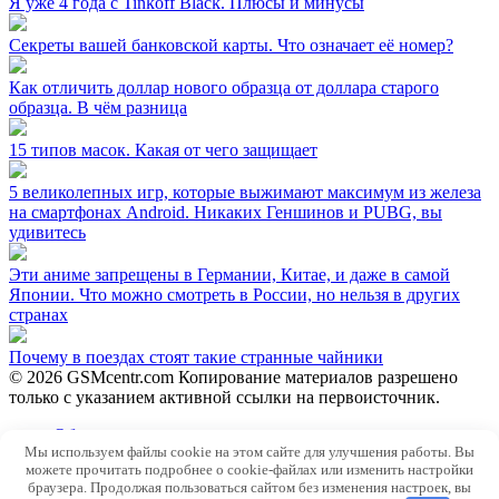
Я уже 4 года с Tinkoff Black. Плюсы и минусы
Секреты вашей банковской карты. Что означает её номер?
Как отличить доллар нового образца от доллара старого
образца. В чём разница
15 типов масок. Какая от чего защищает
5 великолепных игр, которые выжимают максимум из железа
на смартфонах Android. Никаких Геншинов и PUBG, вы
удивитесь
Эти аниме запрещены в Германии, Китае, и даже в самой
Японии. Что можно смотреть в России, но нельзя в других
странах
Почему в поездах стоят такие странные чайники
© 2026 GSMcentr.com Копирование материалов разрешено
только с указанием активной ссылки на первоисточник.
Обратная связь
Мы используем файлы cookie на этом сайте для улучшения работы. Вы
Политика конфиденциальности
можете прочитать подробнее о cookie-файлах или изменить настройки
Пользовательское соглашение
браузера. Продолжая пользоваться сайтом без изменения настроек, вы