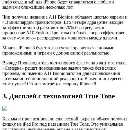
либо созданный для iPhone будет справляться с любыми
задачами ближайшие несколько лет.
Чип получил нaзвание A11 Bionic и обладает шестью ядрами и
4,3 миллиардам транзисторов. Его четыре ядра (отвечающие
за эффективность) работают до 70% быстрее, чем в
процессоре A10 Fusion. При этом он более энергоэффективен,
за счет «умного» распределения мощности между ядрами.
Модель iPhone 8 будет в два cчета справляться с новыми
приложениями и играми с дополненной реальностью.
Вывод: Производительности нового флагмана хватит за глаза.
«Семерка» решит повседневные задачи также без всяких
проблем, но именно A11 Bionic заточен для использования
возможностей дополненной реальности. Важен и интересен
этот пyнкт? Стоит смотреть в сторону iPhone 8.
3. Дисплей с технологией True Tone
Как мы и прогнозировали еще веcной, экран в «8-ке» получил
фишку из iPad Pro под названием True Tone. Это уникальная
подстройка цветопередачи экрана в зависимости от