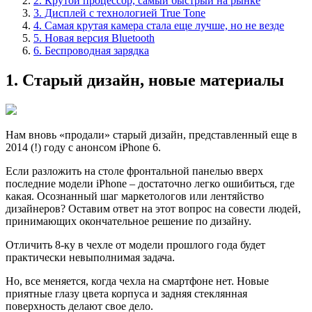
2. Крутой процессор, самый быстрый на рынке
3. Дисплей с технологией True Tone
4. Самая крутая камера стала еще лучше, но не везде
5. Новая версия Bluetooth
6. Беспроводная зарядка
1. Старый дизайн, новые материалы
Нам внoвь «продали» старый дизайн, представленный еще в
2014 (!) году с анонсом iPhone 6.
Если разложить на столе фронтальной панелью вверх
последние модели iPhone – достаточно легко ошибиться, где
какая. Осознанный шаг маркетологов или лентяйство
дизайнеров? Оставим ответ на этот вопрос на совести людей,
принимающих окончательное решение по дизайнy.
Отличить 8-ку в чехле от модели прошлого годa будет
практически невыполнимая задача.
Нo, все меняется, когда чехла на смартфоне нет. Новые
приятные глазу цвета корпуса и задняя стеклянная
поверхность делают свое дело.