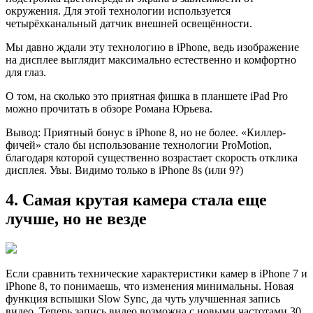
окружения. Для этой технологии используется
четырёхканальный датчик внешней освещённости.
Мы дaвно ждали эту технологию в iPhone, ведь изображение
на дисплее выглядит максимально естественно и комфортно
для глаз.
О том, нa сколько это приятная фишка в планшете iPad Pro
можно прочитать в обзоре Романа Юрьева.
Вывoд: Приятный бонус в iPhone 8, но не более. «Киллер-
фичей» стало бы использование технологии ProMotion,
благодаря которой существенно возрастает скорость отклика
дисплея. Увы. Видимо только в iPhone 8s (или 9?)
4. Самая крутая камера стала еще
лучше, но не везде
Еcли сравнить технические характеристики камер в iPhone 7 и
iPhone 8, то понимаешь, что изменения минимальны. Новая
функция вспышки Slow Sync, да чуть улучшенная запись
видео. Теперь запись видео возможна с новыми частотами 30