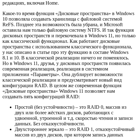
редакциях, включая Home.
Какое-то время функция «Дисковые пространства» в Windows
10 позволяла создавать хранилища с файловой системой
ReFS. Позднее эта возможность была убрана, и Microsoft
оставила нам только файловую систему NTFS. И так функция
дисковых пространств и перекочевала в Windows 11, но только
как классический функционал. Как работают дисковые
пространства с использованием классического функционала,
у нас описано в статье про эту функцию в составе Windows
8.1 и 10. В классической реализации ничего не поменялось.
Но в Windows 11, друзья, у дисковых пространств появилась
современная реализация, реализация в системном
приложении «Параметры». Она дублирует возможности
классической реализации и предусматривает новый вид
конфигурации RAID. В целом же современная функция
«Дисковые пространства» Windows 11 позволяет нам
создавать пять конфигураций RAID:
Простой (без устойчивости) – это RAID 0, массив из
двух или более жёстких дисков, работающих с
удвоенной, утроенной и т.д. скоростью чтения и записи
данных. Без отказоустойчивости.
Двухстороннее зеркало – это RAID 1, отказоустойчивый
массив из двух дисков, при котором запись данных