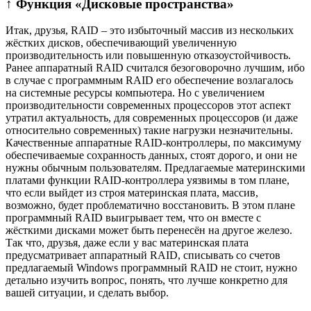
↑ Функция «Дисковые пространства»
Итак, друзья, RAID – это избыточный массив из нескольких
жёстких дисков, обеспечивающий увеличенную
производительность или повышенную отказоустойчивость.
Ранее аппаратный RAID считался безоговорочно лучшим, ибо
в случае с программным RAID его обеспечение возлагалось
на системные ресурсы компьютера. Но с увеличением
производительности современных процессоров этот аспект
утратил актуальность, для современных процессоров (и даже
относительно современных) такие нагрузки незначительны.
Качественные аппаратные RAID-контроллеры, по максимуму
обеспечиваемые сохранность данных, стоят дорого, и они не
нужны обычным пользователям. Предлагаемые материнскими
платами функции RAID-контроллера уязвимы в том плане,
что если выйдет из строя материнская плата, массив,
возможно, будет проблематично восстановить. В этом плане
программный RAID выигрывает тем, что он вместе с
жёсткими дисками может быть перенесён на другое железо.
Так что, друзья, даже если у вас материнская плата
предусматривает аппаратный RAID, списывать со счетов
предлагаемый Windows программный RAID не стоит, нужно
детально изучить вопрос, понять, что лучше конкретно для
вашей ситуации, и сделать выбор.