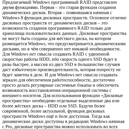
Предлагаемый Windows программный RAID представлен
двумя функциями. Первая – это старая функция создания
динамических дисков. Вторая – появившаяся начиная с
Windows 8 функция дисковых пространств. Основное отличие
дисковых пространств от динамических дисков – это
возможность создания программного RAID только для
хранилища пользовательских данных. Дисковые пространства
не могут быть созданы для жёсткого диска, на котором
размещается Windows, что предусматривается динамическими
дисками, но в чём совершенно нет никакой необходимости.
Для Windows нет смысла создавать RAID с удвоенной
скоростью работы HDD, ибо скорость одного SSD будет в
разы быстрее, а массив из двух SSD в большинстве случаев
даст избыточную производительность, которая попросту не
будет заметна в деле. И для Windows нет смысла создавать
зеркало для обеспечения работоспособности, достаточно
просто делать регулярные системные бэкапы и обеспечить
возможность восстановления операционной системы с
внешнего носителя. Для использования функции «Дисковые
пространства» необходимо отдельные выделенные два или
более жёстких диска – HDD или SSD. Будучи более
современной, более актуальной, функция дисковых
пространств Windows ещё и боле доступная. Тогда как
динамические диски доступны в редакциях Windows начиная
с Pro, дисковые пространства можно использовать во всех