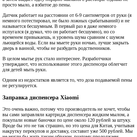
просто мыло, а взбитое до пены.
Датчик работает на расстоянии от 6-9 сантиметров от руки (я
немного потестировал, не было ложных срабатываний) и не
называется бесшумным. В первый раз я даже немного
испугался (я думал, что он работает бесшумно), но со
временем привыкаешь, и уровень шума сравним с шумом
льющейся воды. Если вы мыете руки ночью, лучше закрыть
дверь в ванной, чтобы не разбудить родственников.
В целом мытье рук стало интереснее. Разработчики
утверждают, что использование этого диспенсера облегчит
для детей мыть руки.
Одним из недостатков является то, что доза подаваемой пены
не регулируется.
Заправка диспенсера Xiaomi
Это очень важно, потому что производитель не хочет, чтобы
вы сами заправляли картридж диспенсера жидким мылом, а
покупали новые баночки по цене около 120 рублей за штуку.
Вроде бы это не так страшно, но это цена для Китая, учитывая
накрутку перекупов и доставку, составит уже 500 рублей. Мы
не могли бы жить таким образом, поэтому продолжаем