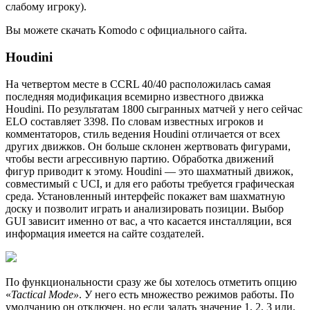
слабому игроку).
Вы можете скачать Komodo с официального сайта.
Houdini
На четвертом месте в CCRL 40/40 расположилась самая
последняя модификация всемирно известного движка
Houdini. По результатам 1800 сыгранных матчей у него сейчас
ELO составляет 3398. По словам известных игроков и
комментаторов, стиль ведения Houdini отличается от всех
других движков. Он больше склонен жертвовать фигурами,
чтобы вести агрессивную партию. Обработка движений
фигур приводит к этому. Houdini — это шахматный движок,
совместимый с UCI, и для его работы требуется графическая
среда. Установленный интерфейс покажет вам шахматную
доску и позволит играть и анализировать позиции. Выбор
GUI зависит именно от вас, а что касается инсталляции, вся
информация имеется на сайте создателей.
По функциональности сразу же бы хотелось отметить опцию
«
Tactical Mode»
. У него есть множество режимов работы. По
умолчанию он отключен, но если задать значение 1, 2, 3 или,