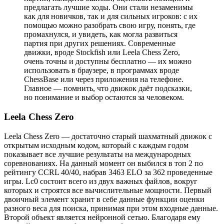
предлагать лучшие ходы. Они стали незаменимы
как для новичков, так и для сильных игроков: с их
помощью можно разобрать свою игру, понять, где
промахнулся, и увидеть, как могла развиться
партия при других решениях. Современные
движки, вроде Stockfish или Leela Chess Zero,
очень точны и доступны бесплатно — их можно
использовать в браузере, в программах вроде
ChessBase или через приложения на телефоне.
Главное — помнить, что движок даёт подсказки,
но понимание и выбор остаются за человеком.
Leela Chess Zero
Leela Chess Zero — достаточно старый шахматный движок с
открытым исходным кодом, который с каждым годом
показывает все лучшие результаты на международных
соревнованиях. На данный момент он выбился в топ 2 по
рейтингу CCRL 40/40, набрав 3463 ELO за 362 проведенные
игры. Lc0 состоит всего из двух важных файлов, вокруг
которых и строятся все вычислительные мощности. Первый
двоичный элемент хранит в себе данные функции оценки
разного веса для поиска, принимая при этом входные данные.
Второй объект является нейронной сетью. Благодаря ему