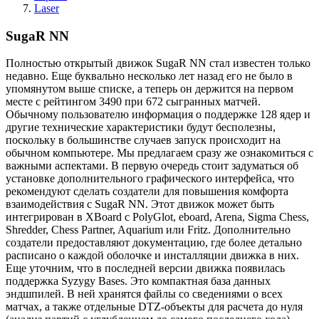
Laser
SugaR NN
Полностью открытый движок SugaR NN стал известен только
недавно. Еще буквально несколько лет назад его не было в
упомянутом выше списке, а теперь он держится на первом
месте с рейтингом 3490 при 672 сыгранных матчей.
Обычному пользователю информация о поддержке 128 ядер и
другие технические характеристики будут бесполезны,
поскольку в большинстве случаев запуск происходит на
обычном компьютере. Мы предлагаем сразу же ознакомиться с
важными аспектами. В первую очередь стоит задуматься об
установке дополнительного графического интерфейса, что
рекомендуют сделать создатели для повышения комфорта
взаимодействия с SugaR NN. Этот движок может быть
интегрирован в XBoard с PolyGlot, eboard, Arena, Sigma Chess,
Shredder, Chess Partner, Aquarium или Fritz. Дополнительно
создатели предоставляют документацию, где более детально
расписано о каждой оболочке и инсталляции движка в них.
Еще уточним, что в последней версии движка появилась
поддержка Syzygy Bases. Это компактная база данных
эндшпилей. В ней хранятся файлы со сведениями о всех
матчах, а также отдельные DTZ-объекты для расчета до нуля