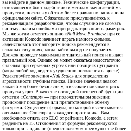
вы найдете в данном движке. Технические конфигурации,
относящиеся к быстродействию и методам вычислений мы
пропустим, поскольку об этом более правильно написано на
официальном сайте. Обязательно прислушивайтесь к
рекомендациям разработчиков, чтобы случайно не сломать
систему анализа ошибками при редактировании параметров.
Мы же хотим отметить опцию
«Null Move Pruning»
: при ее
активации Komodo начинает играть намного сильнее.
Задействовать этот алгоритм поиска рекомендуется в
сложных ситуациях, когда найти выход не получается.
Движок проведет максимально тщательный поиск и выдаст
правильный ход. Однако он может оказаться недостаточно
сильным при серьезных угрозах или позициях цугцванга
(когда любой ход ведет к ухудшению положения на доске).
Редактируйте значения
«Null Scale»
для определения
агрессивности глубины поиска. Низкие значения делают
каждый ход более безопасным, а высокие повышают риск
пропуска угроз. В качестве последней интересной функции
отметим
«Contempt»
— при положительном значении
происходит поощрение или препятствование обмену
фигурами. Существует формула, по которой высчитывается
оптимальное Contempt для каждого противника. Вам
необходимо отнять его ELO от рейтинга Komodo, а затем
разделить на 15. Отклонения от формулы рекомендуются
только при гандикапе (предоставляемом преимуществе более