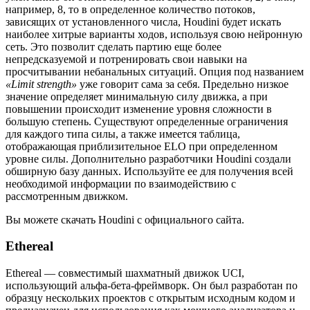
например, 8, то в определенное количество потоков,
зависящих от установленного числа, Houdini будет искать
наиболее хитрые варианты ходов, используя свою нейронную
сеть. Это позволит сделать партию еще более
непредсказуемой и потренировать свои навыки на
просчитывании небанальных ситуаций. Опция под названием
«Limit strength»
уже говорит сама за себя. Предельно низкое
значение определяет минимальную силу движка, а при
повышении происходит изменение уровня сложности в
большую степень. Существуют определенные ограничения
для каждого типа силы, а также имеется таблица,
отображающая приблизительное ELO при определенном
уровне силы. Дополнительно разработчики Houdini создали
обширную базу данных. Используйте ее для получения всей
необходимой информации по взаимодействию с
рассмотренным движком.
Вы можете скачать Houdini с официального сайта.
Ethereal
Ethereal — совмeстимый шахматный движок UCI,
использующий альфа-бета-фреймворк. Он был разработан по
образцу нескольких проектов с открытым исходным кодом и