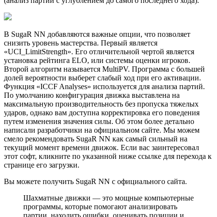
(анализ партий с углублением до самого последнего хода).
В SugaR NN добавляются важные опции, что позволяет
снизить уровень мастерства. Первый является
«UCI_LimitStrength». Его отличительной чертой является
установка рейтинга ELO, или системы оценки игроков.
Второй алгоритм называется MultiPV. Программа с большей
долей вероятности выберет слабый ход при его активации.
Функция «ICCF Analyses» используется для анализа партий.
По умолчанию конфигурация движка выставлена на
максимальную производительность без пропуска тяжелых
ударов, однако вам доступна корректировка его поведения
путем изменения значения силы. Об этом более детально
написали разработчики на официальном сайте. Мы можем
смело рекомендовать SugaR NN как самый сильный на
текущий момент времени движок. Если вас заинтересовал
этот софт, кликните по указанной ниже ссылке для перехода к
странице его загрузки.
Вы можете получить SugaR NN с официального сайта.
Шахматные движки — это мощные компьютерные
программы, которые помогают анализировать
партии, находить ошибки, оценивать позиции и