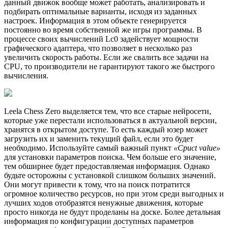
данный движок вообще может работать, анализировать и
подбирать оптимальные варианты, исходя из заданных
настроек. Информация в этом объекте генерируется
постоянно во время собственной же игры программы. В
процессе своих вычислений Lc0 задействует мощности
графического адаптера, что позволяет в несколько раз
увеличить скорость работы. Если же свалить все задачи на
CPU, то производители не гарантируют такого же быстрого
вычисления.
Leela Chess Zero выделяется тем, что все старые нейросети,
которые уже перестали использоваться в актуальной версии,
хранятся в открытом доступе. То есть каждый юзер может
загрузить их и заменить текущий файл, если это будет
необходимо. Используйте самый важный пункт
«Cpuct value»
для установки параметров поиска. Чем больше его значение,
тем обширнее будет предоставляемая информация. Однако
будьте осторожны с установкой слишком больших значений.
Они могут привести к тому, что на поиск потратится
огромное количество ресурсов, но при этом среди выгодных и
лучших ходов отобразятся ненужные движения, которые
просто никогда не будут проделаны на доске. Более детальная
информация по конфигурации доступных параметров