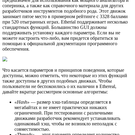
предназначен для использования как мощного анализатора и
соперника, а также как справочного материала для других
разработчиков инструментов подобного рода. Этот движок
занимает пятое место в примерном рейтинге с 3328 баллами
при 520 отыгранных играх. Etherial поддерживает несколько
стандартных функций. Большинство GUI должны
поддерживать установку каждого параметра. Если вы не
можете настроить что-либо, вам придется обратиться за
помощью к официальной документации программного
обеспечения.
Что касается параметров и принципов поведения, которые
доступны, можно отметить, что некоторые из этих функций
также доступны в других подобных движках. Чтобы
пользователи не беспокоились о их наличии в Ethereal,
давайте вкратце рассмотрим основные алгоритмы:
«Hash»
— размер хэш-таблицы определяется в
мегабайтах и не имеет практически никаких
ограничений. При тестировании с различными
движками разработчик рекомендует устанавливать
одинаковый хэш, чтобы не возникло неполадок с
совместимостью.
«Threads»
— этот параметр определяет количество