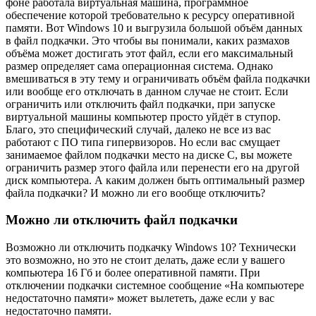
фоне работала виртуальная машина, программное
обеспечение которой требовательно к ресурсу оперативной
памяти. Вот Windows 10 и выгрузила большой объём данных
в файл подкачки. Это чтобы вы понимали, каких размахов
объёма может достигать этот файл, если его максимальный
размер определяет сама операционная система. Однако
вмешиваться в эту тему и ограничивать объём файла подкачки
или вообще его отключать в данном случае не стоит. Если
ограничить или отключить файл подкачки, при запуске
виртуальной машины компьютер просто уйдёт в ступор.
Благо, это специфический случай, далеко не все из вас
работают с ПО типа гипервизоров. Но если вас смущает
занимаемое файлом подкачки место на диске С, вы можете
ограничить размер этого файла или перенести его на другой
диск компьютера. А каким должен быть оптимальный размер
файла подкачки? И можно ли его вообще отключить?
Можно ли отключить файл подкачки
Возможно ли отключить подкачку Windows 10? Технически
это возможно, но это не стоит делать, даже если у вашего
компьютера 16 Гб и более оперативной памяти. При
отключении подкачки системное сообщение «На компьютере
недостаточно памяти» может вылететь, даже если у вас
недостаточно памяти.