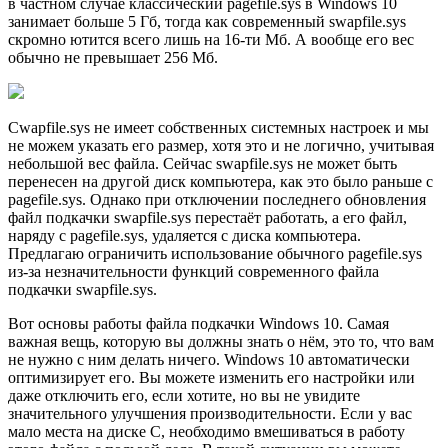
в частном случае классический pagefile.sys в Windows 10
занимает больше 5 Гб, тогда как современный swapfile.sys
скромно ютится всего лишь на 16-ти Мб. А вообще его вес
обычно не превышает 256 Мб.
Сwapfile.sys не имеет собственных системных настроек и мы
не можем указать его размер, хотя это и не логично, учитывая
небольшой вес файла. Сейчас swapfile.sys не может быть
перенесен на другой диск компьютера, как это было раньше с
pagefile.sys. Однако при отключении последнего обновления
файл подкачки swapfile.sys перестаёт работать, а его файл,
наряду с pagefile.sys, удаляется с диска компьютера.
Предлагаю ограничить использование обычного pagefile.sys
из-за незначительности функций современного файла
подкачки swapfile.sys.
Вот основы работы файла подкачки Windows 10. Самая
важная вещь, которую вы должны знать о нём, это то, что вам
не нужно с ним делать ничего. Windows 10 автоматически
оптимизирует его. Вы можете изменить его настройки или
даже отключить его, если хотите, но вы не увидите
значительного улучшения производительности. Если у вас
мало места на диске С, необходимо вмешиваться в работу