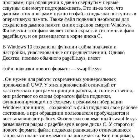
программ, при обращении к давно свёрнутым первые
секунды они могут подтормаживать. Это из-за того, что
данным этих программ нужно из файла подкачки поступить в
оперативную память. Также файл подкачки необходим для
сохранения дампов памяти синих экранов смерти Windows.
Физически этот файл являет собой скрытый системный файл
pagefile.sys, и он размещается в корне диска С.
В Windows 10 сохранены функции файла подкачки и
настройки, унаследованные от предшественниц. Однако
Десятка, помимо обычного pagefile.sys, имеет
файл подкачки нового формата — swapfile.sys
. Он нужен для работы современных универсальных
приложений UWP. У этих приложений отличный от
классических программ принцип работы, и, соответственно,
они работают со своим форматом файла подкачки,
функционирующим по схожему с режимом гибернации
Windows принципу – сохраняют в файл подкачки своё рабочее
состояние, а при обращении пользователя пробуждаются и
восстанавливают работу. Физически современный swapfile.sys
размещается рядом с pagefile.sys в корне диска С. У старого и
нового формата файла подкачки радикально отличающиеся
запросы в плане занимаемого на диске места. Вот, например,