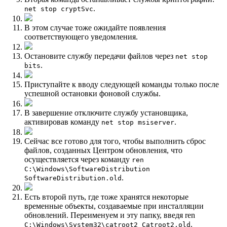
.
net stop cryptSvc
В этом случае тоже ожидайте появления
соответствующего уведомления.
Остановите службу передачи файлов через
net stop
.
bits
Приступайте к вводу следующей команды только после
успешной остановки фоновой службы.
В завершение отключите службу установщика,
активировав команду
.
net stop msiserver
Сейчас все готово для того, чтобы выполнить сброс
файлов, созданных Центром обновления, что
осуществляется через команду
ren
C:\Windows\SoftwareDistribution
.
SoftwareDistribution.old
Есть второй путь, где тоже хранятся некоторые
временные объекты, создаваемые при инсталляции
обновлений. Переименуем и эту папку, введя ren
.
C:\Windows\System32\catroot2 Catroot2.old