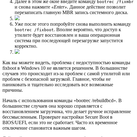
Далее в этом же окне введите команду
bootrec /fixmbr
и снова нажмите
«Enter»
. Данное действие позволит
перезаписать главную MBR запись системного диска.
Уже после этого попробуйте снова выполнить команду
. Вполне вероятно, что доступ к
bootrec /fixboot
утилите будет восстановлен и ваша операционная
система при последующей перезагрузке запустится
корректно.
Как вы можете видеть, проблема с недоступностью команды
fixboot в Windows 10 не является решением. В большинстве
случаев это происходит из-за проблем с самой утилитой или
проблем с безопасной загрузкой. Главное, чтобы не
паниковать и тщательно исследовать все возможные
причины.
Началь с использования команды «bootrec /rebuildbcd». В
большинстве случаев она хорошо справляется с
восстановлением загрузчика, что делает ручное исправление
бессмысленным. Проверьте настройки Secure Boot в
BIOS/UEFI, если это не сработает. Часто их временное
отключение становится важным шагом.