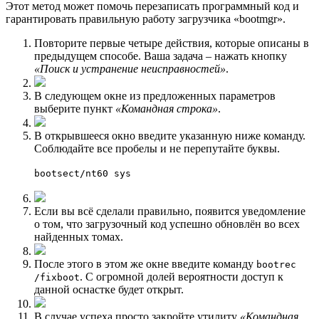
Этот метод может помочь перезаписать программный код и
гарантировать правильную работу загрузчика «bootmgr».
Повторите первые четыре действия, которые описаны в
предыдущем способе. Ваша задача – нажать кнопку
«Поиск и устранение неисправностей»
.
В следующем окне из предложенных параметров
выберите пункт
«Командная строка»
.
В открывшееся окно введите указанную ниже команду.
Соблюдайте все пробелы и не перепутайте буквы.
bootsect/nt60 sys
Если вы всё сделали правильно, появится уведомление
о том, что загрузочный код успешно обновлён во всех
найденных томах.
После этого в этом же окне введите команду
bootrec
. С огромной долей вероятности доступ к
/fixboot
данной оснастке будет открыт.
В случае успеха просто закройте утилиту
«Командная