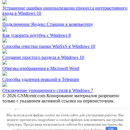
Устранение ошибки инициализации процесса интерактивного
входа в Windows 10
Подключение Яндекс.Станции к компьютеру
Как ускорить ноутбук с Windows 8
Способы очистки папки WinSxS в Windows 10
Создание простого раздела в Windows 10
Обрезка изображения в Microsoft Word
Способы удаления реакций в Telegram
Отключение упрощенного стиля в Windows 7
© 2026 GSMcentr.com Копирование материалов разрешено
только с указанием активной ссылки на первоисточник.
Обратная связь
Мы используем файлы cookie на этом сайте для улучшения работы. Вы
Политика конфиденциальности
можете прочитать подробнее о cookie-файлах или изменить настройки
Пользовательское соглашение
браузера. Продолжая пользоваться сайтом без изменения настроек, вы
даёте согласие на использование ваших cookie-файлов.
OK