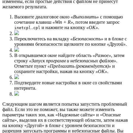
изменены, если простые действия с файлом не принесут
желаемого результата.
Вызовите диалоговое окно
«Выполнить»
с помощью
сочетание клавиш
«Win + R»
, потом введите запрос
и нажмите на кнопку
«ОК»
.
inetcpl.cpl
Переключитесь на вкладку
«Безопасность»
и в блоке с
уровнями безопасности щелкните по кнопке
«Другой»
.
В открывшемся окне найдите область
«Разное»
, затем
строку
«Запуск программ и небезопасных файлов»
.
Отметьте пункт
«Предлагать (рекомендуется)»
и
сохраните настройки, нажав на кнопку
«ОК»
.
Подтвердите новые настройки в окне со свойствами
интернета.
Следующим шагом является попытка запустить проблемный
файл. Если это не поможет, вы также можете изменить
параметры таких зон, как «Надежные сайты» и «Опасные
сайты», выделив их в соответствующей области, затем нажав
на кнопку «Другой» в блоке с уровнем безопасности и
разрешив запускать программы и небезопасные файлы. Вы