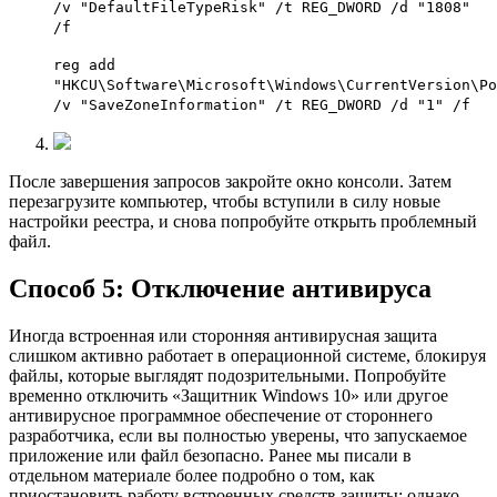
/v "DefaultFileTypeRisk" /t REG_DWORD /d "1808"
/f
reg add
"HKCU\Software\Microsoft\Windows\CurrentVersion\Po
/v "SaveZoneInformation" /t REG_DWORD /d "1" /f
После завершения запросов закройте окно консоли. Затем
перезагрузите компьютер, чтобы вступили в силу новые
настройки реестра, и снова попробуйте открыть проблемный
файл.
Способ 5: Отключение антивируса
Иногда встроенная или сторонняя антивирусная защита
слишком активно работает в операционной системе, блокируя
файлы, которые выглядят подозрительными. Попробуйте
временно отключить «Защитник Windows 10» или другое
антивирусное программное обеспечение от стороннего
разработчика, если вы полностью уверены, что запускаемое
приложение или файл безопасно. Ранее мы писали в
отдельном материале более подробно о том, как
приостановить работу встроенных средств защиты; однако