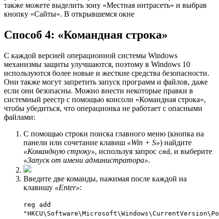
также можете выделить зону «Местная интрасеть» и выбрав
кнопку «Сайты». В открывшемся окне
Способ 4: «Командная строка»
С каждой версией операционной системы Windows
механизмы защиты улучшаются, поэтому в Windows 10
используются более новые и жесткие средства безопасности.
Они также могут запретить запуск программ и файлов, даже
если они безопасны. Можно внести некоторые правки в
системный реестр с помощью консоли «Командная строка»,
чтобы убедиться, что операционка не работает с опасными
файлами:
С помощью строки поиска главного меню (кнопка на
панели или сочетание клавиш
«Win + S»
) найдите
«Командную строку»
, используя запрос
, и выберите
cmd
«Запуск от имени администратора»
.
Введите две команды, нажимая после каждой на
клавишу
«Enter»
:
reg add
"HKCU\Software\Microsoft\Windows\CurrentVersion\Po