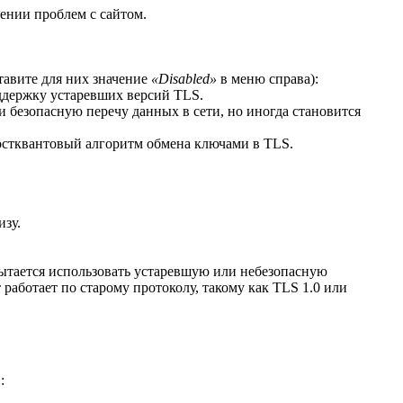
ении проблем с сайтом.
тавите для них значение
«Disabled»
в меню справа):
ддержку устаревших версий TLS.
 безопасную перечу данных в сети, но иногда становится
остквантовый алгоритм обмена ключами в TLS.
изу.
пытается использовать устаревшую или небезопасную
 работает по старому протоколу, такому как TLS 1.0 или
: