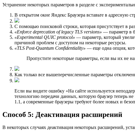
Устранение некоторых параметров в разделе с эксперименталь
В открытом окне Яндекс Браузера вставьте в адресную ст
С помощью поисковой строки, которая присутствует в ра
«Enforce deprecation of legacy TLS versions»
— параметр в б
«Experimental QUIC protocol»
— параметр, который увелич
причиной проблем с доступом на некоторые ресурсы.
«TLS Post-Quantum Confidentiality»
— еще одна опция, кот
Пропустите некоторые параметры, если вы их не н
Как только все вышеперечисленные параметры отключены,
Если вы видите ошибку «На сайте используется неподдер
технологию передачи данных, которую браузер теперь не п
1.1, а современные браузеры требуют более новых и без
Способ 5: Деактивация расширений
В некоторых случаях деактивация некоторых расширений, уста