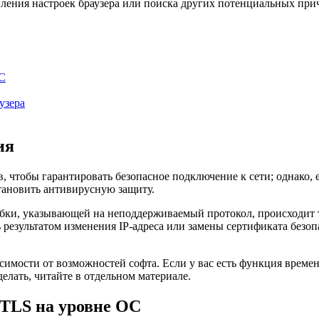
ления настроек браузера или поиска других потенциальных при
ОС
узера
ия
 чтобы гарантировать безопасное подключение к сети; однако, 
тановить антивирусную защиту.
ибки, указывающей на неподдерживаемый протокол, происходит т
 результатом изменения IP-адреса или замены сертификата безоп
симости от возможностей софта. Если у вас есть функция време
делать, читайте в отдельном материале.
 TLS на уровне ОС