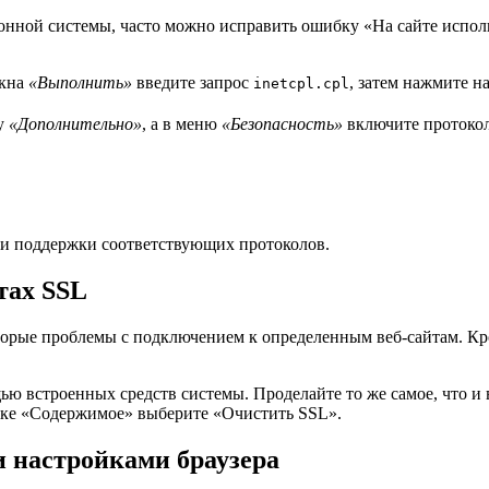
нной системы, часто можно исправить ошибку «На cайте исполь
окна
«Выполнить»
введите запрос
, затем нажмите н
inetcpl.cpl
ку
«Дополнительно»
, а в меню
«Безопасность»
включите протоколы
ии поддержки соответствующих протоколов.
тах SSL
орые проблемы с подключением к определенным веб-сайтам. Кро
 встроенных средств системы. Проделайте то же самое, что и в ш
дке «Содержимое» выберите «Очистить SSL».
и настройками браузера