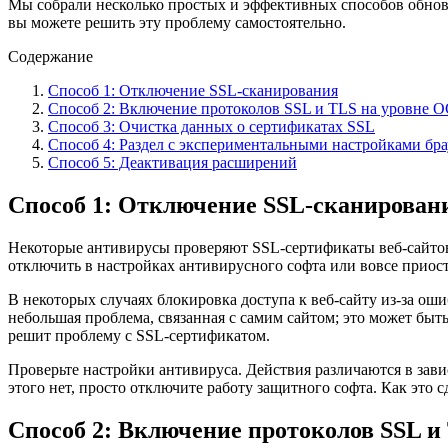
Мы собрали несколько простых и эффективных способов обнов
вы можете решить эту проблему самостоятельно.
Содержание
Способ 1: Отключение SSL-сканирования
Способ 2: Включение протоколов SSL и TLS на уровне 
Способ 3: Очистка данных о сертификатах SSL
Способ 4: Раздел с экспериментальными настройками бра
Способ 5: Деактивация расширений
Способ 1: Отключение SSL-сканирован
Некоторые антивирусы проверяют SSL-сертификаты веб-сайтов,
отключить в настройках антивирусного софта или вовсе приос
В некоторых случаях блокировка доступа к веб-сайту из-за ош
небольшая проблема, связанная с самим сайтом; это может быть
решит проблему с SSL-сертификатом.
Проверьте настройки антивируса. Действия различаются в зави
этого нет, просто отключите работу защитного софта. Как это с
Способ 2: Включение протоколов SSL и