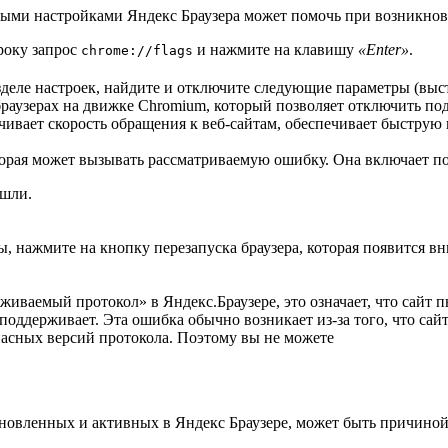
ными настройками Яндекс Браузера может помочь при возникнов
року запрос
и нажмите на клавишу
«Enter»
.
chrome://flags
зделе настроек, найдите и отключите следующие параметры (выс
раузерах на движке Chromium, который позволяет отключить по
ивает скорость обращения к веб-сайтам, обеспечивает быструю и
орая может вызывать рассматриваемую ошибку. Она включает п
ашли.
 нажмите на кнопку перезапуска браузера, которая появится вн
живаемый протокол» в Яндекс.Браузере, это означает, что сайт 
оддерживает. Эта ошибка обычно возникает из-за того, что сайт
опасных версий протокола. Поэтому вы не можете
новленных и активных в Яндекс Браузере, может быть причиной