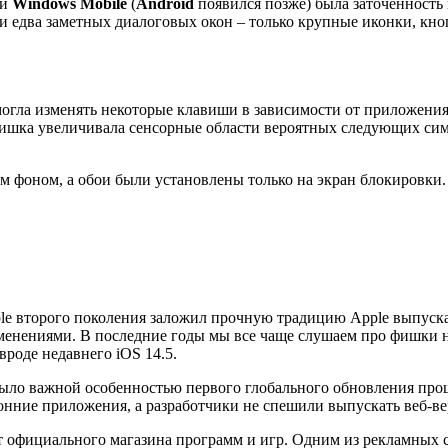
и
Windows Mobile
(
Android
появился позже) была заточенность
 едва заметных диалоговых окон – только крупные иконки, кноп
огла изменять некоторые клавиши в зависимости от приложения 
Фишка увеличивала сенсорные области вероятных следующих сим
м фоном, а обои были установлены только на экран блокировки.
le второго поколения заложил прочную традицию Apple выпуск
зменениями. В последние годы мы все чаще слушаем про фишки 
роде недавнего iOS 14.5.
было важной особенностью первого глобального обновления про
онние приложения, а разработчики не спешили выпускать веб-ве
ют официального магазина программ и игр. Одним из рекламных