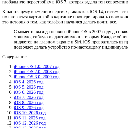
глобальную перестройку в iOS 7, которая задала тон современн
К настоящему времени в версиях, таких как iOS 14, система с
пользоваться картинкой в картинке и контролировать свою к
это история о том, как телефон научился делать почти все.
С момента выхода первого iPhone OS в 2007 году до появ
мощную, гибкую и адаптивную платформу. Каждое обновле
виджетов на главном экране и Siri. iOS превратилась из
позволяет делать устройство по-настоящему индивидуал
Содержание
iPhone OS 1.0. 2007 год
iPhone OS 2.0. 2008 год
iPhone OS 3.0. 2009 год
iOS 4. 2026 год
iOS 5. 2026 год
iOS 6. 2026 год
iOS 7. 2026 год
iOS 8. 2026 год
iOS 9. 2026 год
iOS 10. 2026 год
iOS 11. 2026 год
iOS 12. 2026 год