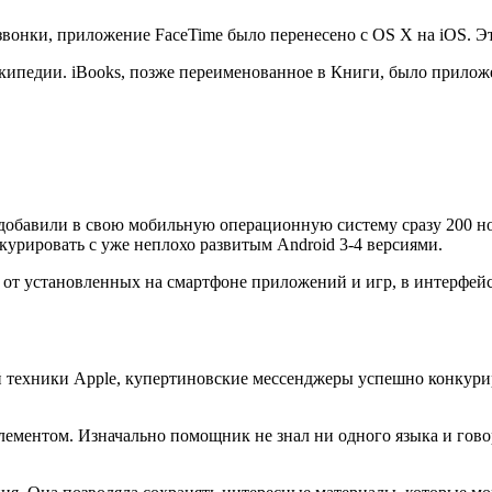
звонки, приложение FaceTime было перенесено с OS X на iOS. 
икипедии. iBooks, позже переименованное в Книги, было прилож
обавили в свою мобильную операционную систему сразу 200 но
курировать с уже неплохо развитым Android 3-4 версиями.
от установленных на смартфоне приложений и игр, в интерфейс
ей техники Apple, купертиновские мессенджеры успешно конку
лементом. Изначально помощник не знал ни одного языка и гово