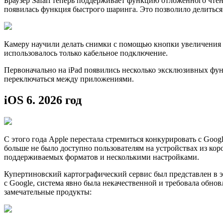
Браузер Safari теперь поддерживает функцию отложенного чтен
появилась функция быстрого шаринга. Это позволило делиться
Камеру научили делать снимки с помощью кнопки увеличения г
использовалось только кабельное подключение.
Первоначально на iPad появились несколько эксклюзивных фу
переключаться между приложениями.
iOS 6. 2026 год
С этого года Apple перестала стремиться конкурировать с Goog
больше не было доступно пользователям на устройствах из кор
поддерживаемых форматов и несколькими настройками.
Купертиновский картографический сервис был представлен в э
с Google, система явно была некачественной и требовала обно
замечательные продукты: