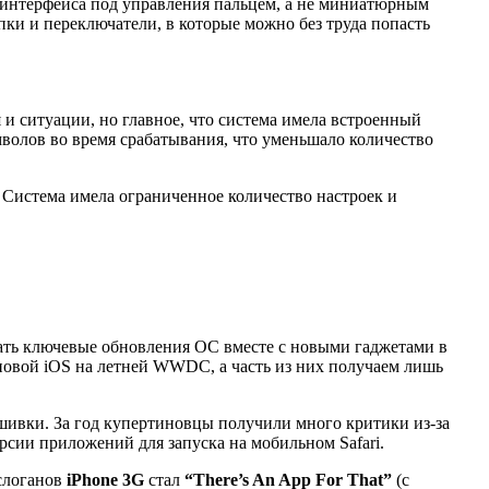
 интерфейса под управления пальцем, а не миниатюрным
ки и переключатели, в которые можно без труда попасть
и ситуации, но главное, что система имела встроенный
волов во время срабатывания, что уменьшало количество
 Система имела ограниченное количество настроек и
ать ключевые обновления ОС вместе с новыми гаджетами в
новой iOS на летней WWDC, а часть из них получаем лишь
шивки. За год купертиновцы получили много критики из-за
рсии приложений для запуска на мобильном Safari.
 слоганов
iPhone 3G
стал
“There’s An App For That”
(с