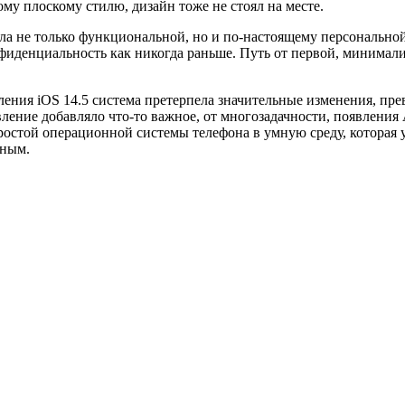
ому плоскому стилю, дизайн тоже не стоял на месте.
тала не только функциональной, но и по-настоящему персональн
онфиденциальность как никогда раньше. Путь от первой, мини
ления iOS 14.5 система претерпела значительные изменения, пр
ние добавляло что-то важное, от многозадачности, появления Ap
 простой операционной системы телефона в умную среду, котора
ьным.