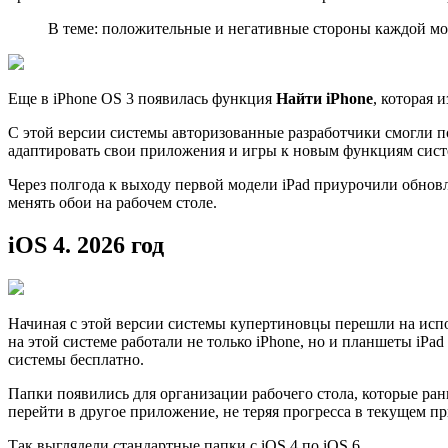
В теме: положительные и негативные стороны каждой мод
Еще в iPhone OS 3 появилась функция
Найти iPhone
, которая 
С этой версии системы авторизованные разработчики смогли п
адаптировать свои приложения и игры к новым функциям сист
Через полгода к выходу первой модели iPad приурочили обно
менять обои на рабочем столе.
iOS 4. 2026 год
Начиная с этой версии системы купертиновцы перешли на исп
на этой системе работали не только iPhone, но и планшеты iPa
системы бесплатно.
Папки появились для организации рабочего стола, которые ран
перейти в другое приложение, не теряя прогресса в текущем 
Так выглядели стандартные папки с iOS 4 по iOS 6.