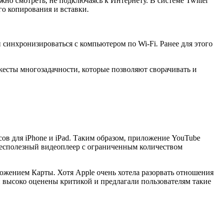
но смотреть, не подключаясь к Интернету. В системе Twitter
о копирования и вставки.
синхронизироваться с компьютером по Wi-Fi. Ранее для этого
есты многозадачности, которые позволяют сворачивать и
сов для iPhone и iPad. Таким образом, приложение YouTube
 бесполезный видеоплеер с ограниченным количеством
ожением Карты. Хотя Apple очень хотела разорвать отношения
ли высоко оценены критикой и предлагали пользователям такие