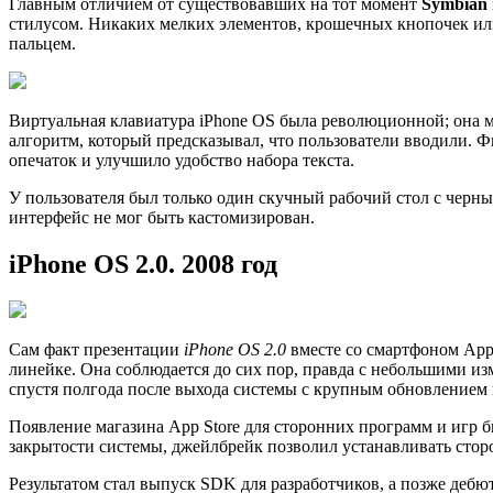
Главным отличием от существовавших на тот момент
Symbian
стилусом. Никаких мелких элементов, крошечных кнопочек или
пальцем.
Виртуальная клавиатура iPhone OS была революционной; она м
алгоритм, который предсказывал, что пользователи вводили. 
опечаток и улучшило удобство набора текста.
У пользователя был только один скучный рабочий стол с черны
интерфейс не мог быть кастомизирован.
iPhone OS 2.0. 2008 год
Сам факт презентации
iPhone OS 2.0
вместе со смартфоном App
линейке. Она соблюдается до сих пор, правда с небольшими и
спустя полгода после выхода системы с крупным обновлением в
Появление магазина App Store для сторонних программ и игр 
закрытости системы, джейлбрейк позволил устанавливать стор
Результатом стал выпуск SDK для разработчиков, а позже деб