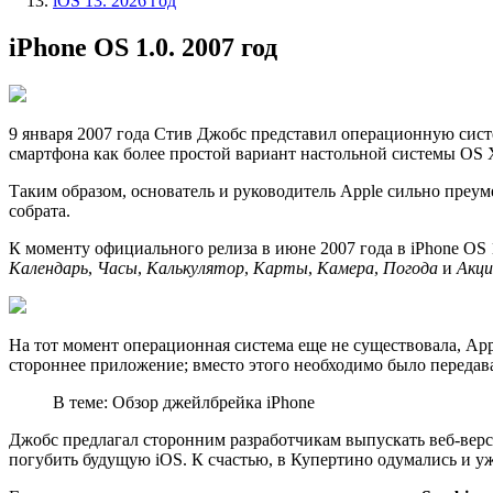
iOS 13. 2026 год
iPhone OS 1.0. 2007 год
9 января 2007 года Стив Джобс представил операционную сист
смартфона как более простой вариант настольной системы OS X.
Таким образом, основатель и руководитель Apple сильно преум
собрата.
К моменту официального релиза в июне 2007 года в iPhone OS
Календарь
,
Часы
,
Калькулятор
,
Карты
,
Камера
,
Погода
и
Акци
На тот момент операционная система еще не существовала, App
стороннее приложение; вместо этого необходимо было передава
В теме: Обзор джейлбрейка iPhone
Джобс предлагал сторонним разработчикам выпускать веб-верс
погубить будущую iOS. К счастью, в Купертино одумались и у