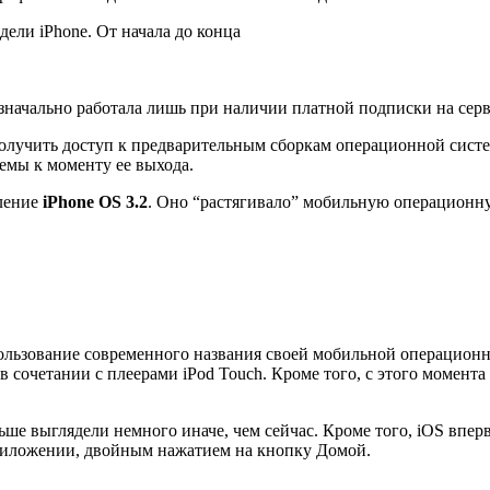
ели iPhone. От начала до конца
изначально работала лишь при наличии платной подписки на серв
олучить доступ к предварительным сборкам операционной систем
емы к моменту ее выхода.
вление
iPhone OS 3.2
. Оно “растягивало” мобильную операционну
ользование современного названия своей мобильной операцион
d в сочетании с плеерами iPod Touch. Кроме того, с этого момен
ьше выглядели немного иначе, чем сейчас. Кроме того, iOS впе
приложении, двойным нажатием на кнопку Домой.