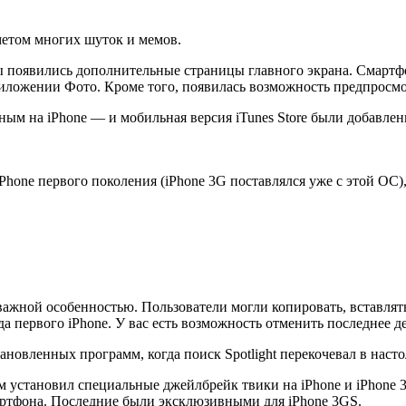
дметом многих шуток и мемов.
ы появились дополнительные страницы главного экрана. Смартфо
приложении Фото. Кроме того, появилась возможность предпросм
ным на iPhone — и мобильная версия iTunes Store были добавле
hone первого поколения (iPhone 3G поставлялся уже с этой ОС), 
ажной особенностью. Пользователи могли копировать, вставлять
а первого iPhone. У вас есть возможность отменить последнее д
тановленных программ, когда поиск Spotlight перекочевал в нас
м установил специальные джейлбрейк твики на iPhone и iPhone 
артфона. Последние были эксклюзивными для iPhone 3GS.