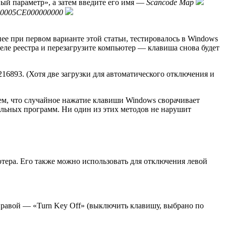
ый параметр», а затем введите его имя —
Scancode Map
00005CE000000000
нее при первом варианте этой статьи, тестировалось в Windows
деле реестра и перезагрузите компьютер — клавиша снова будет
/216893. (Хотя две загрузки для автоматического отключения и
тем, что случайное нажатие клавиши Windows сворачивает
альных программ. Ни один из этих методов не нарушит
ютера. Его также можно использовать для отключения левой
в правой — «Turn Key Off» (выключить клавишу, выбрано по