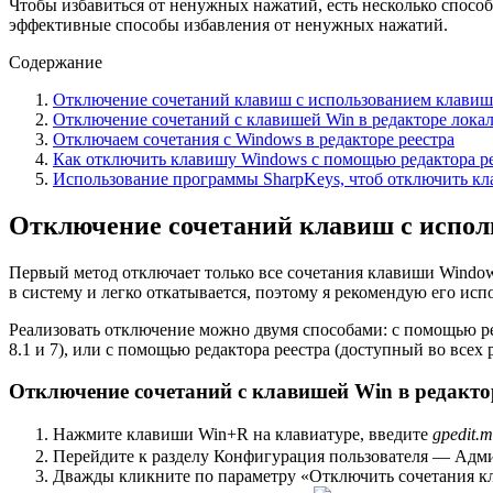
Чтобы избавиться от ненужных нажатий, есть несколько спосо
эффективные способы избавления от ненужных нажатий.
Содержание
Отключение сочетаний клавиш с использованием клави
Отключение сочетаний с клавишей Win в редакторе лока
Отключаем сочетания с Windows в редакторе реестра
Как отключить клавишу Windows с помощью редактора р
Использование программы SharpKeys, чтоб отключить к
Отключение сочетаний клавиш с испо
Первый метод отключает только все сочетания клавиши Window
в систему и легко откатывается, поэтому я рекомендую его исп
Реализовать отключение можно двумя способами: с помощью р
8.1 и 7), или с помощью редактора реестра (доступный во всех 
Отключение сочетаний с клавишей Win в редакт
Нажмите клавиши Win+R на клавиатуре, введите
gpedit.m
Перейдите к разделу Конфигурация пользователя — А
Дважды кликните по параметру «Отключить сочетания кл