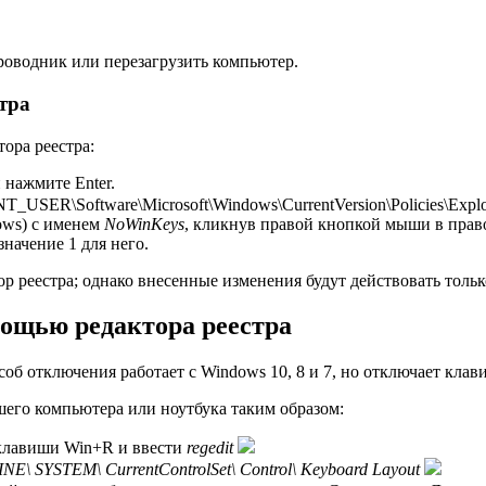
роводник или перезагрузить компьютер.
тра
ора реестра:
 нажмите Enter.
SER\Software\Microsoft\Windows\CurrentVersion\Policies\Explor
ows) с именем
NoWinKeys
, кликнув правой кнопкой мыши в прав
начение 1 для него.
ор реестра; однако внесенные изменения будут действовать толь
ощью редактора реестра
соб отключения работает с Windows 10, 8 и 7, но отключает кла
шего компьютера или ноутбука таким образом:
ь клавиши Win+R и ввести
regedit
SYSTEM\ CurrentControlSet\ Control\ Keyboard Layout