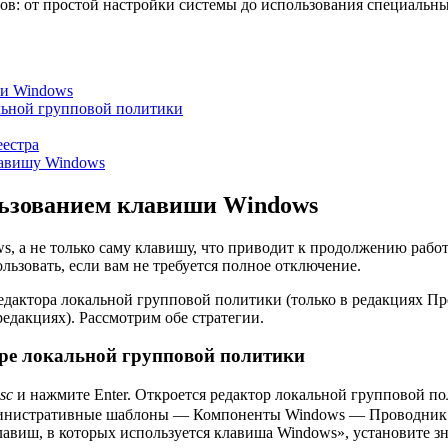
бов: от простой настройки системы до использования специальн
ши Windows
льной групповой политики
еестра
лавишу Windows
льзованием клавиши Windows
s, а не только саму клавишу, что приводит к продолжению раб
ользовать, если вам не требуется полное отключение.
едактора локальной групповой политики (только в редакциях П
редакциях). Рассмотрим обе стратегии.
оре локальной групповой политики
sc
и нажмите Enter. Откроется редактор локальной групповой по
дминистративные шаблоны — Компоненты Windows — Проводник
авиш, в которых используется клавиша Windows», установите з