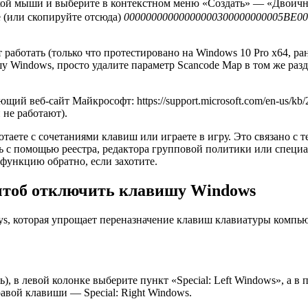
пкой мыши и выберите в контекстном меню «Создать» — «Двоичн
 (или скопируйте отсюда)
00000000000000000300000000005BE0
работать (только что протестировано на Windows 10 Pro x64, ра
шу Windows, просто удалите параметр Scancode Map в том же раз
ий веб-сайт Майкрософт: https://support.microsoft.com/en-us/kb
 не работают).
таете с сочетаниями клавиш или играете в игру. Это связано с 
ть с помощью реестра, редактора групповой политики или специ
 функцию обратно, если захотите.
чтоб отключить клавишу Windows
eys, которая упрощает переназначение клавиш клавиатуры компь
), в левой колонке выберите пункт «Special: Left Windows», а 
авой клавиши — Special: Right Windows.