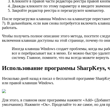
Кликните в правой части редактора реестра правой кно
Дважды кликните по этому параметру и введите значение
Закройте редактор реестра и перезагрузите компьютер.
После перезагрузки клавиша Windows на клавиатуре перестанет 
7). В дальнейшем, если вам снова потребуется включить клави
работать.
Чтобы получить полное описание этого метода, посетите следующ
включения клавиши доступны на этой странице, почему-то они
Иногда клавиша Windows создает проблемы, когда вы рабо
все и перебрасывает вас в меню. Ее можно быстро удали
систему. Главное, помните, что вы всегда можете вернуть
Использование программы SharpKeys, 
Несколько дней назад я писал о бесплатной программе SharpK
или правой клавиши Windows.
Для этого, в главном окне программы нажмите «Add» (Добавить
умолчанию). Нажмите «Ок». Проделайте то же самое, но для пр