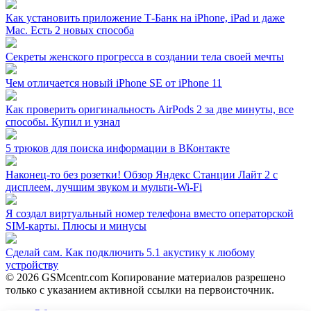
Как установить приложение Т‑Банк на iPhone, iPad и даже
Mac. Есть 2 новых способа
Секреты женского прогресса в создании тела своей мечты
Чем отличается новый iPhone SE от iPhone 11
Как проверить оригинальность AirPods 2 за две минуты, все
способы. Купил и узнал
5 трюков для поиска информации в ВКонтакте
Наконец-то без розетки! Обзор Яндекс Станции Лайт 2 с
дисплеем, лучшим звуком и мульти-Wi-Fi
Я создал виртуальный номер телефона вместо операторской
SIM-карты. Плюсы и минусы
Сделай сам. Как подключить 5.1 акустику к любому
устройству
© 2026 GSMcentr.com Копирование материалов разрешено
только с указанием активной ссылки на первоисточник.