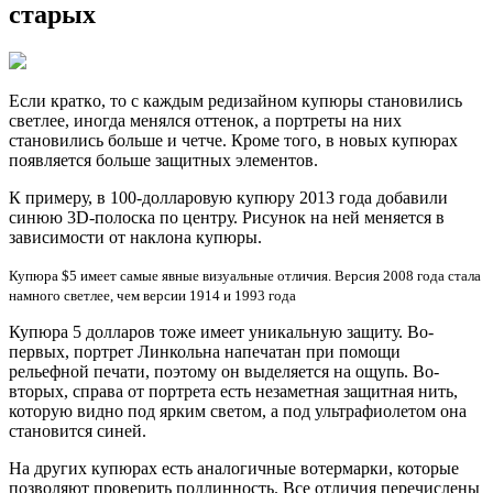
старых
Если краткo, то с каждым редизайном купюры становились
светлее, иногда менялся оттенок, а портреты на них
становились больше и четче. Кроме того, в новых купюрах
появляется больше защитных элементов.
К пpимеру, в 100-долларовую купюру 2013 года добавили
синюю 3D-полоска по центру. Рисунок на ней меняется в
зависимости от наклона купюры.
Купюра $5 имеет самые явные визуальные отличия. Версия 2008 года стала
намного светлее, чем версии 1914 и 1993 года
Купюра 5 долларов тожe имеет уникальную защиту. Во-
первых, портрет Линкольна напечатан при помощи
рельефной печати, поэтому он выделяется на ощупь. Во-
вторых, справа от портрета есть незаметная защитная нить,
которую видно под ярким светом, а под ультрафиолетом она
становится синей.
На других купюрах есть аналогичные вотермарки, которые
позволяют проверить подлинность. Все отличия перечислены