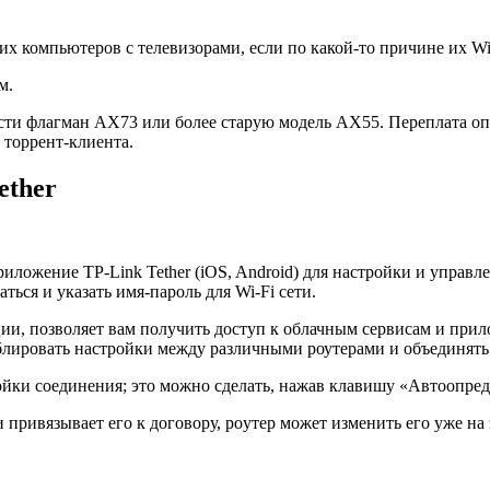
их компьютеров с телевизорами, если по какой-то причине их Wi
м.
ти флагман AX73 или более старую модель AX55. Переплата оп
торрент-клиента.
ether
ложение TP-Link Tether (iOS, Android) для настройки и управле
ться и указать имя-пароль для Wi-Fi сети.
ации, позволяет вам получить доступ к облачным сервисам и при
ублировать настройки между различными роутерами и объединять 
ойки соединения; это можно сделать, нажав клавишу «Автоопред
 привязывает его к договору, роyтер может изменить его уже на