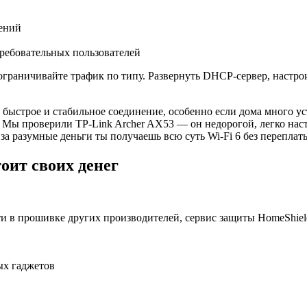
ений
ребовательных пользователей
граничивайте трафик по типу. Развернуть DHCP-сервер, настро
е быстрое и стабильное соединение, особенно если дома много ус
 Мы проверили TP-Link Archer AX53 — он недорогой, легко настр
а за разумные деньги ты получаешь всю суть Wi-Fi 6 без перепл
оит своих денег
и в прошивке других производителей, сервис защиты HomeShield
ых гаджетов