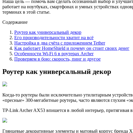
Наша цель — помочь вам сделать осознанный выбор и улучшить 
работает на ноутбуках, смартфонах и умных устройствах однов
терминах в этой статье.
Содержание
Роутер как универсальный декор
Его производительности хватит на всё
Настройка в два счёта с приложением Tether
Как работает HomeShield и почему он стоит своих денег
Особенности Wi-Fi 6 в роутерах Archer
Проверяем в бою: скорость, пинг и другое
Роутер как универсальный декор
Когда-то роутеры были исключительно утилитарным устройство
«пресные» 300-мегабитные роутеры, часто являются глухим «экр
TP-Link Archer AX53 впишется в любой интерьер, притягивая в
Глянцевые декоративные элементы и матовый корпус бренда X-