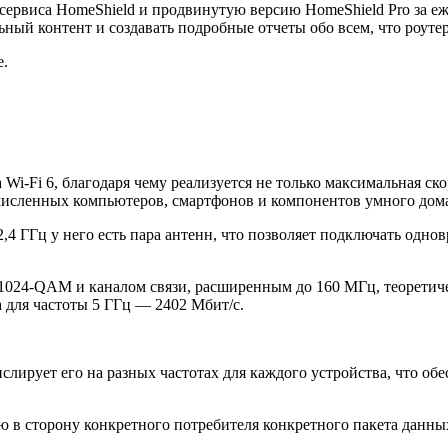
сервиса HomeShield и продвинутую версию HomeShield Pro за е
ный контент и создавать подробные отчеты обо всем, что роутер
е.
 Wi-Fi 6, благодаря чему реализуется не только максимальная с
очисленных компьютеров, смартфонов и компонентов умного дом
 ГГц у него есть пара антенн, что позволяет подключать одновр
1024-QAM и каналом связи, расширенным до 160 МГц, теоретиче
 а для частоты 5 ГГц — 2402 Мбит/с.
лирует его на разных частотах для каждого устройства, что о
ю в сторону конкретного потребителя конкретного пакета данны