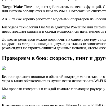
Target Wake Time
– одна из действительно свежих функций. С
или система обращаются к ним по Wi-Fi. Потребление снижается
AX53 также хорошо работает с модемами операторов из России
Благодаря технологии OneMesh адаптеры Powerline или фирменн
предотвращает разрывы и скачки мощности сигнала, несмотря н
До шести репитеров можно подключить к одному роутеру с по
квадратных метров площади на двух-трех этажах (в зависимост
рекомендует не строить слишком длинные цепочки, чтобы избе
Проверяем в бою: скорость, пинг и друг
Без тестирования новинки в обычной квартире многоэтажного 
мира в таких обстоятельствах лучше всего использовать Wi-Fi 6
Мы провели измерения в каждой комнате с помощью роутера у 
В тестировании участвовали не только iPhone 13, но и FullHD-