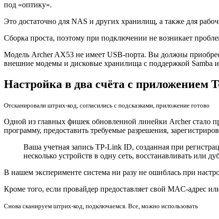
под «оптику».
Это достаточно для NAS и других хранилищ, а также для рабоч
Сборка проста, поэтому при подключении не возникает пробле
Модель Archer AX53 не имеет USB-порта. Вы должны приобрес
внешние модемы и дисковые хранилища с поддержкой Samba и 
Настройка в два счёта с приложением T
Отсканировали штрих-код, согласились с подсказками, приложение готово
Одной из главных фишек обновленной линейки Archer стало при
программу, предоставить требуемые разрешения, зарегистрирова
Ваша учетная запись TP-Link ID, созданная при регистр
несколько устройств в одну сеть, восстанавливать или д
В нашем эксперименте система ни разу не ошиблась при настр
Кроме того, если провайдер предоставляет свой MAC-адрес или
Снова сканируем штрих-код, подключаемся. Все, можно использовать