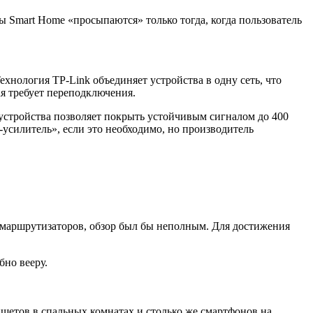
 Smart Home «просыпаются» только тогда, когда пользователь
хнология TP-Link объединяет устройства в одну сеть, что
ая требует переподключения.
устройства позволяет покрыть устойчивым сигналом до 400
усилитель», если это необходимо, но производитель
х маршрутизаторов, обзор был бы неполным. Для достижения
бно вееру.
аншетов в спальных комнатах и столько же смартфонов на