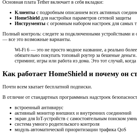
Основная плата Tether включает в себя вкладки:
Клиенты
с подробным описанием всех активных соедин
HomeShield
для настройки параметров сетевой защиты
Инструменты
с огромным набором настроек для самых т
Полный контроль: следите за подключенными устройствами и о
— все это возможные варианты.
Wi-Fi 6 — это не просто модное название, а реально боле
обязательно покупать топовый роутер за бешеные деньги.
стриминг, игры или работа из дома. Это тот случай, когд
Как работает HomeShield и почему он ст
Почти всем хватает бесплатной подписки.
В отличие от стандартных программных надстроек безопасност
встроенный антивирус
активный монитор внешних и внутренних соединений
экран для IoT-устройств с самостоятельным поиском умн
система умного родительского контроля
модуль автоматической приоритизации трафика QoS