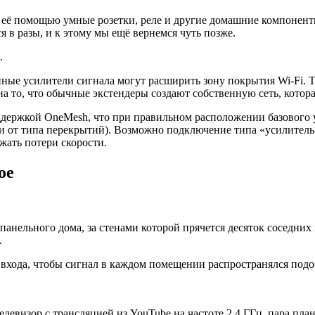
 её помощью умные розетки, реле и другие домашние компоненты
 в разы, и к этому мы ещё вернемся чуть позже.
.
ые усилители сигнала могут расширить зону покрытия Wi-Fi. Те
а то, что обычные экстендеры создают собственную сеть, котор
ддержкой OneMesh, что при правильном расположении базового 
и от типа перекрытий). Возможно подключение типа «усилитель-
жать потери скорости.
ое
панельного дома, за стенами которой прячется десяток соседни
.
входа, чтобы сигнал в каждом помещении распространялся подо
телевизор с трансляцией из YouTube на частоте 2,4 ГГц, пара пл