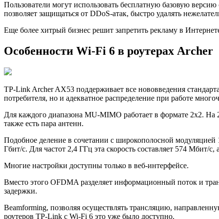
Пользователи могут использовать бесплатную базовую версию 
позволяет защищаться от DDoS-атак, быстро удалять нежелатель
Еще более хитрый бизнес решит запретить рекламу в Интернет
Особенности Wi-Fi 6 в роутерах Archer
TP-Link Archer AX53 поддерживает все нововведения стандарта
потребителя, но и адекватное распределение при работе мног
Для каждого диапазона MU-MIMO работает в формате 2х2. На 2,4
также есть пара антенн.
Подобное деление в сочетании с широкополосной модуляцией 
Гбит/с. Для частот 2,4 ГГц эта скорость составляет 574 Мбит/с,
Многие настройки доступны только в веб-интерфейсе.
Вместо этого OFDMA разделяет информационный поток и транс
задержки.
Beamforming, позволяя оcуществлять трансляцию, направленну
роутеров TP-Link с Wi-Fi 6 это уже было доступно.