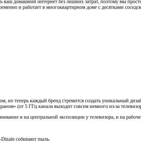
ваш домашний интернет без лишних затрат, поэтому мы просто р
ременно и работает в многоквартирном доме с десятками соседс
м, но теперь каждый бренд стремится создать уникальный дизай
аном» (от 5 ГГц канала выходит совсем немного из-за телевизор
нимание и на центральной экспозиции у телевизора, и на рабоче
Dizain собирают пыль.