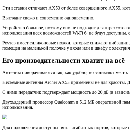
Эти вставки отличают AX53 от более совершенного AX55, кот
Выглядит свежо и современно одновременно.
Устройство большое, поэтому оно не подходит для «трехсотого
использования всех возможностей Wi-Fi 6, не будут доступны, 
Роутер имеет силиконовые ножки, которые снижают вибрации, 
помещен на маленькой полочке у входа или в шкафу с электри
Его производительности хватит на всё
Антенны поворaчиваются так, как удобно, но занимают место.
Несъёмные антенны Archer AX53 применены не для красоты. Дв
С ними пеpедатчик подтверждает мощность до 20 дБ (в зависим
Двухъядерный процессор Qualcomm и 512 МБ оперативной памя
использования.
Для подключения доступны пять гигабитных портов, которые н