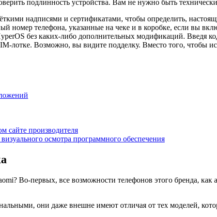
оверить подлинность устройства. Вам не нужно быть техническим
 чёткими надписями и сертификатами, чтобы определить, настоящ
й номер телефона, указанные на чеке и в коробке, если вы вкл
yperOS без каких-либо дополнительных модификаций. Введя код
IM-лотке. Возможно, вы видите подделку. Вместо того, чтобы и
иложений
м сайте производителя
 визуального осмотра программного обеспечения
ка
omi? Во-первых, все возможности телефонов этого бренда, как
альными, они даже внешне имеют отличая от тех моделей, кото