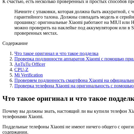
К счастью, есть несколько проверенных и простых способов пр
Начните с упаковки, которая должна быть аккуратной, с
гарантийного талона. Должны совпадать модель и серийны
прошивку: оригинальные Xiaomi работают на MIUI или H
можно проверить на наклейке под аккумулятором или в S
проверенных местах.
Содержание
Что такое оригинал и что такое подделка
Проверка подлинности аппаратов Xiaomi с помощью пр
AnTuTu Officer
CPU-Z
Mi Verification
Проверяем подлинность смартфона Xiaomi на официально
Проверка телефона Xiaomi на оригинальность с помощью
Что такое оригинал и что такое поддел
Почему вы должны знать, настоящий ли вы купили телефон Xia
телефонами Xiaomi.
Поддельные телефоны Xiaomi не имеют ничего общего с оригин
содержании.