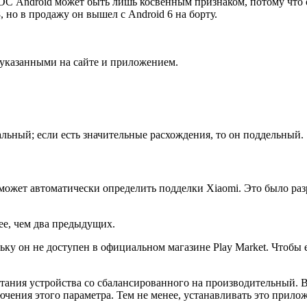
ия ОС Android может быть лишь косвенным признаком, потому чт
, но в продажу он вышел с Android 6 на борту.
 указанными на сайте и приложением.
альный; если есть значительные расхождения, то он поддельный.
ожет автоматически определить подделки Xiaomi. Это было раз
ее, чем два предыдущих.
ку он не доступен в официальном магазине Play Market. Чтобы 
тания устройства со сбалансированного на производительный. В
ючения этого параметра. Тем не менее, устанавливать это прило