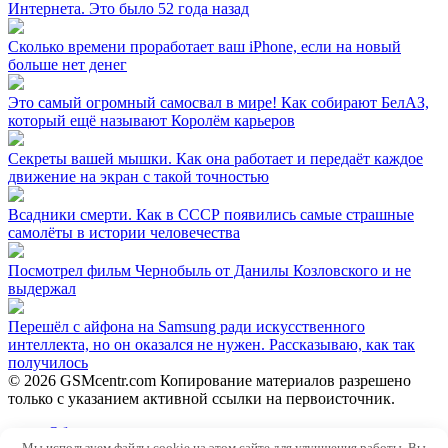
Интернета. Это было 52 года назад
Сколько времени проработает ваш iPhone, если на новый
больше нет денег
Это самый огромный самосвал в мире! Как собирают БелАЗ,
который ещё называют Королём карьеров
Секреты вашей мышки. Как она работает и передаёт каждое
движение на экран с такой точностью
Всадники смерти. Как в СССР появились самые страшные
самолёты в истории человечества
Посмотрел фильм Чернобыль от Данилы Козловского и не
выдержал
Перешёл с айфона на Samsung ради искусственного
интеллекта, но он оказался не нужен. Рассказываю, как так
получилось
© 2026 GSMcentr.com Копирование материалов разрешено
только с указанием активной ссылки на первоисточник.
Обратная связь
Мы используем файлы cookie на этом сайте для улучшения работы. Вы