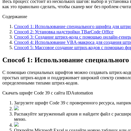
Весь процесс состоит из нескольких шагов: выбор и установка
как это правильно сделать, чтобы сканер мог без проблем счит
Содержание
Способ 1: Использование специального шрифта для штри
Способ 2: Установка надстройки TBarCode Office
Способ 3: Создание штрих-кода с помощью онлайн-генер
Способ 4: Использование VBA-макроса для создания штр
Способ 5: Массовое создание штрих-кодов с помощью фо
Способ 1: Использование специального
С помощью специальных шрифтов можно создавать штрих-коды,
простых штрих-кодов и поддерживает широкий спектр символов
определенными типами штрих-кодов.
Скачать шрифт Code 39 c сайта IDAutomation
Загрузите шрифт Code 39 с проверенного ресурса, наприм
Распакуйте загруженный архив и найдите файл с расши
меню.
Откройте Microsoft Excel и создайте новую таблицу или