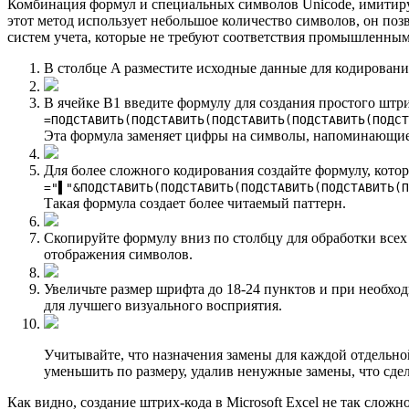
Комбинация формул и специальных символов Unicode, имитирую
этот метод использует небольшое количество символов, он поз
систем учета, которые не требуют соответствия промышленным
В столбце A разместите исходные данные для кодировани
В ячейке B1 введите формулу для создания простого штри
=ПОДСТАВИТЬ(ПОДСТАВИТЬ(ПОДСТАВИТЬ(ПОДСТАВИТЬ(ПОДСТ
Эта формула заменяет цифры на символы, напоминающие
Для более сложного кодирования создайте формулу, кото
="▌"&ПОДСТАВИТЬ(ПОДСТАВИТЬ(ПОДСТАВИТЬ(ПОДСТАВИТЬ(П
Такая формула создает более читаемый паттерн.
Скопируйте формулу вниз по столбцу для обработки всех
отображения символов.
Увеличьте размер шрифта до 18-24 пунктов и при необхо
для лучшего визуального восприятия.
Учитывайте, что назначения замены для каждой отдельн
уменьшить по размеру, удалив ненужные замены, что сдел
Как видно, создание штрих-кода в Microsoft Excel не так слож