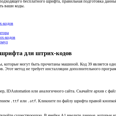
 подходящего бесплатного шрифта, правильная подготовка данны
ать ваши коды.
х-кодов
атора
их-кодов
рмул
 шрифта для штрих-кодов
 которые могут быть прочитаны машиной. Код 39 является одн
. Этот метод не требует инсталляции дополнительного программ
ер, IDAutomation или аналогичного сайта. Скачайте архив с фа
рением
или
. Кликните по файлу шрифта правой кнопк
.ttf
.otf
 откройте существующую. В ячейке A1 введите данные, которые н