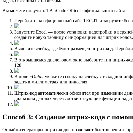
задач, связанных с бизнесом.
Вы можете получить TBarCode Office с официального сайта.
Перейдите на официальный сайт TEC-IT и загрузите бесп
Запустите Excel — после установки надстройки в верхне
создайте новую таблицу с информацией для штрих-кодов.
Выделите ячейку, где будет размещен штрих-код. Перейди
В открывшемся диалоговом окне выберите тип штрих-код
128.
В поле
«Data»
укажите ссылку на ячейку с исходной ин
задать в миллиметрах или пикселях.
Штрих-код автоматически обновится при изменении данны
диапазона данных через соответствующие функции надст
Способ 3: Создание штрих-кода с помо
Онлайн-гeнераторы штрих-кодов позволяют быстро решить про