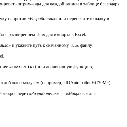
ировать штрих-коды для каждой записи в таблице благодаря
очку напротив
«Разработчик»
или перенесите вкладку в
айл с расширением
для импорта в Excel.
.bas
айла»
и укажите путь к скачанному
файлу.
.bas
el.
ания:
или аналогичную функцию,
=Code128(A1)
л добавлен модулем (например, «IDAutomationHC39M»).
й макрос через
«Разработчик»
—
«Макросы»
для