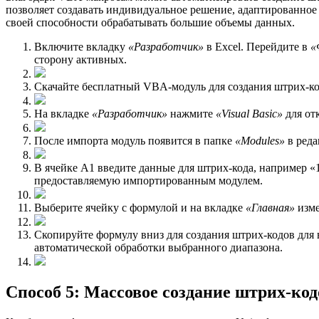
позволяет создавать индивидуальное решение, адаптированное
своей способности обрабатывать большие объемы данных.
Включите вкладку
«Разработчик»
в Excel. Перейдите в
«
сторону активных.
Скачайте бесплатный VBA-модуль для создания штрих-ко
На вкладке
«Разработчик»
нажмите
«Visual Basic»
для от
После импорта модуль появится в папке
«Modules»
в реда
В ячейке A1 введите данные для штрих-кода, например «
предоставляемую импортированным модулем.
Выберите ячейку с формулой и на вкладке
«Главная»
изме
Скопируйте формулу вниз для создания штрих-кодов для 
автоматической обработки выбранного диапазона.
Способ 5: Массовое создание штрих-ко