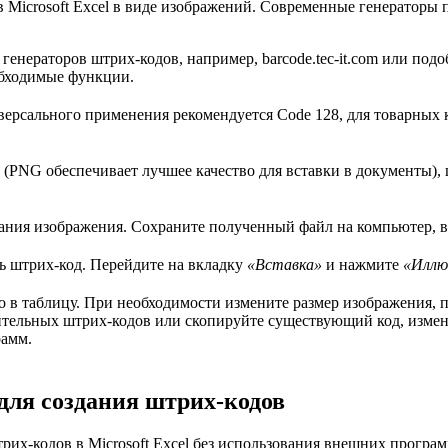
 в Microsoft Excel в виде изображений. Современные генератор
 генераторов штрих-кодов, например, barcode.tec-it.com или под
бходимые функции.
версального применения рекомендуется Code 128, для товарных
 (PNG обеспечивает лучшее качество для вставки в документы),
ания изображения. Сохраните полученный файл на компьютер, 
ть штрих-код. Перейдите на вкладку
«Вставка»
и нажмите
«Иллю
о в таблицу. При необходимости измените размер изображения, п
ительных штрих-кодов или скопируйте существующий код, измени
рамм.
для создания штрих-кодов
их-кодов в Microsoft Excel без использования внешних програм