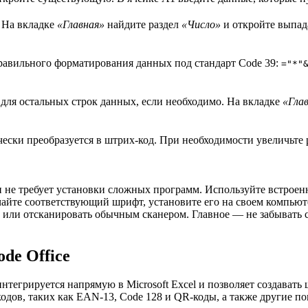
 На вкладке
«Главная»
найдите раздел
«Число»
и откройте выпа
правильного форматирования данных под стандарт Code 39:
="*"
для остальных строк данных, если необходимо. На вкладке
«Гла
чески преобразуется в штрих-код. При необходимости увеличьте
, и не требует установки сложных программ. Используйте встрое
йте соответствующий шрифт, установите его на своем компьютер
 или отсканировать обычным сканером. Главное — не забывать с
de Office
интегрируется напрямую в Microsoft Excel и позволяет создават
одов, таких как EAN-13, Code 128 и QR-коды, а также другие п