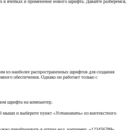
х в ячейках и применение нового шрифта. Давайте разберемся,
им из наиболее распространенных шрифтов для создания
ного обеспечения. Однако он работает только с
йлом шрифта на компьютер.
ой мыши и выберите пункт
«Установить»
из контекстного
ужно преобразовать в штрих-код, например, «123456789».