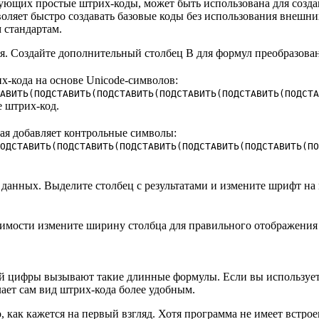
щих простые штрих-коды, может быть использована для создани
воляет быстро создавать базовые коды без использования внешн
 стандартам.
я. Создайте дополнительный столбец B для формул преобразова
х-кода на основе Unicode-символов:
АВИТЬ(ПОДСТАВИТЬ(ПОДСТАВИТЬ(ПОДСТАВИТЬ(ПОДСТАВИТЬ(ПОДСТА
 штрих-код.
рая добавляет контрольные символы:
ОДСТАВИТЬ(ПОДСТАВИТЬ(ПОДСТАВИТЬ(ПОДСТАВИТЬ(ПОДСТАВИТЬ(ПО
 данных. Выделите столбец с результатами и измените шрифт н
димости измените ширину столбца для правильного отображения 
ой цифры вызывают такие длинные формулы. Если вы используе
ает сам вид штрих-кода более удобным.
но, как кажется на первый взгляд. Хотя программа не имеет вст