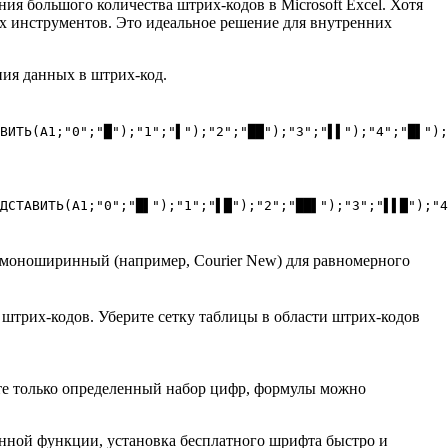
я большого количества штрих-кодов в Microsoft Excel. Хотя
их инструментов. Это идеальное решение для внутренних
ния данных в штрих-код.
ВИТЬ(A1;"0";"█");"1";"▌");"2";"██");"3";"▌▌");"4";"█▌");
ДСТАВИТЬ(A1;"0";"█▌");"1";"▌█");"2";"██▌");"3";"▌▌█");"4
а моноширинный (например, Courier New) для равномерного
штрих-кодов. Уберите сетку таблицы в области штрих-кодов
те только определенный набор цифр, формулы можно
роенной функции, установка бесплатного шрифта быстро и