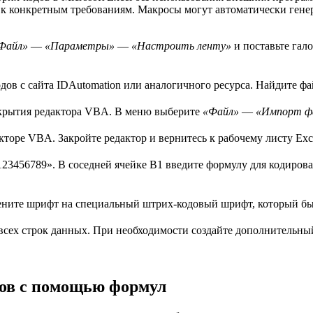
 к конкретным требованиям. Макросы могут автоматически генер
Файл»
—
«Параметры»
—
«Настроить ленту»
и поставьте гал
дов с сайта IDAutomation или аналогичного ресурса. Найдите ф
крытия редактора VBA. В меню выберите
«Файл»
—
«Импорт ф
кторе VBA. Закройте редактор и вернитесь к рабочему листу Exc
123456789». В соседней ячейке B1 введите формулу для кодиров
ните шрифт на специальный штрих-кодовый шрифт, который бы
всех строк данных. При необходимости создайте дополнительны
дов с помощью формул