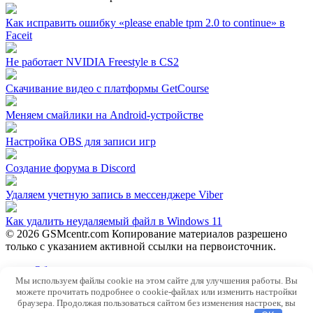
Как исправить ошибку «please enable tpm 2.0 to continue» в
Faceit
Не работает NVIDIA Freestyle в CS2
Скачивание видео с платформы GetCourse
Меняем смайлики на Android-устройстве
Настройка OBS для записи игр
Создание форума в Discord
Удаляем учетную запись в мессенджере Viber
Как удалить неудаляемый файл в Windows 11
© 2026 GSMcentr.com Копирование материалов разрешено
только с указанием активной ссылки на первоисточник.
Обратная связь
Мы используем файлы cookie на этом сайте для улучшения работы. Вы
Политика конфиденциальности
можете прочитать подробнее о cookie-файлах или изменить настройки
Пользовательское соглашение
браузера. Продолжая пользоваться сайтом без изменения настроек, вы