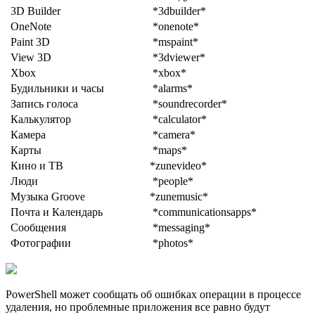
3D Builder
*3dbuilder*
OneNote
*onenote*
Paint 3D
*mspaint*
View 3D
*3dviewer*
Xbox
*xbox*
Будильники и часы
*alarms*
Запись голоса
*soundrecorder*
Калькулятор
*calculator*
Камера
*camera*
Карты
*maps*
Кино и ТВ
*zunevideo*
Люди
*people*
Музыка Groove
*zunemusic*
Почта и Календарь
*communicationsapps*
Сообщения
*messaging*
Фотографии
*photos*
PowerShell может сообщать об ошибках операции в процессе
удаления, но проблемные приложения все равно будут