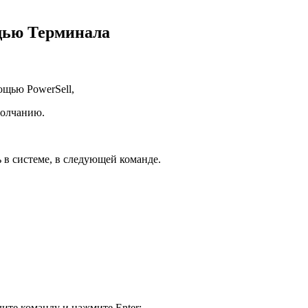
ощью Терминала
ощью PowerSell,
молчанию.
 в системе, в следующей команде.
ите команду и нажмите Enter: