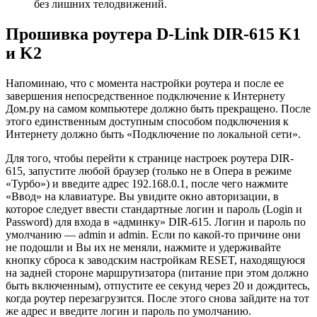
без лишних телодвижений.
Прошивка роутера D-Link DIR-615 K1
и K2
Напоминаю, что с момента настройки роутера и после ее
завершения непосредственное подключение к Интернету
Дом.ру на самом компьютере должно быть прекращено. После
этого единственным доступным способом подключения к
Интернету должно быть «Подключение по локальной сети».
Для того, чтобы перейти к странице настроек роутера DIR-
615, запустите любой браузер (только не в Опера в режиме
«Турбо») и введите адрес 192.168.0.1, после чего нажмите
«Ввод» на клавиатуре. Вы увидите окно авторизации, в
которое следует ввести стандартные логин и пароль (Login и
Password) для входа в «админку» DIR-615. Логин и пароль по
умолчанию — admin и admin. Если по какой-то причине они
не подошли и Вы их не меняли, нажмите и удерживайте
кнопку сброса к заводским настройкам RESET, находящуюся
на задней стороне маршрутизатора (питание при этом должно
быть включенным), отпустите ее секунд через 20 и дождитесь,
когда роутер перезагрузится. После этого снова зайдите на тот
же адрес и введите логин и пароль по умолчанию.