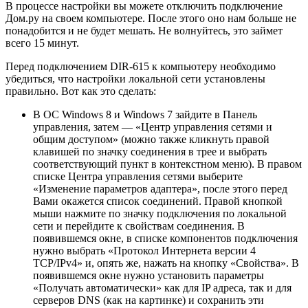
В процессе настройки вы можете отключить подключение
Дом.рy на своем компьютере. После этого оно нам больше не
понадобится и не будет мешать. Не волнуйтесь, это займет
всего 15 минут.
Перед подключением DIR-615 к компьютеру необходимо
убедиться, что настройки локальной сети установлены
правильно. Вот как это сделать:
В ОС Windows 8 и Windows 7 зайдите в Панель
управления, затем — «Центр управления сетями и
общим доступом» (можно также кликнуть правой
клавишей по значку соединения в трее и выбрать
соответствующий пункт в контекстном меню). В правом
списке Центра управления сетями выберите
«Изменение параметров адаптера», после этого перед
Вами окажется список соединений. Правой кнопкой
мыши нажмите по значку подключения по локальной
сети и перейдите к свойствам соединения. В
появившемся окне, в списке компонентов подключения
нужно выбрать «Протокол Интернета версии 4
TCP/IPv4» и, опять же, нажать на кнопку «Свойства». В
появившемся окне нужно установить параметры
«Получать автоматически» как для IP адреса, так и для
серверов DNS (как на картинке) и сохранить эти