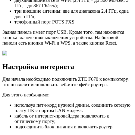
двухдиапазонная сеть Wi-Fi (2,4 ГГц – до 300 МБ/сек, 5
ГГц – до 867 ГБ/сек);
три внешние антенны: две для диапазона 2,4 ГГц, одна
для 5 ГГц;
телефонный порт POTS FXS.
Задняя панель имеет порт USB. Кроме того, там находится
кнопка включения/выключения устройства. На боковой
панели есть кнопки Wi-Fi и WPS, а также кнопка Reset.
Настройка интернета
Для начала необходимо подключить ZTE F670 к компьютеру,
что позволит использовать веб-интерфейс роутера.
Для этого необходимо:
используя патч-корд нужной длины, соединить сетевую
плату ПК с портом LAN модема:
кабель от интернет-провайдера подключить к
оптическому порту;
подсоединить блок питания и включить роутер.