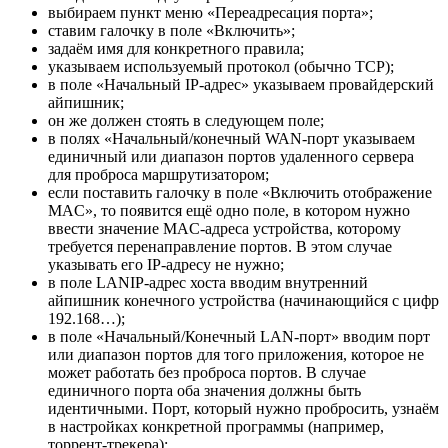
выбираем пункт меню «Переадресация порта»;
ставим галочку в поле «Включить»;
задаём имя для конкретного правила;
указываем используемый протокол (обычно TCP);
в поле «Начальный IP-адрес» указываем провайдерский
айпишник;
он же должен стоять в следующем поле;
в полях «Начальный/конечный WAN-порт указываем
единичный или диапазон портов удаленного сервера
для проброса маршрутизатором;
если поставить галочку в поле «Включить отображение
MAC», то появится ещё одно поле, в котором нужно
ввести значение MAC-адреса устройства, которому
требуется перенаправление портов. В этом случае
указывать его IP-адресу не нужно;
в поле LANIP-адрес хоста вводим внутренний
айпишник конечного устройства (начинающийся с цифр
192.168…);
в поле «Начальный/Конечный LAN-порт» вводим порт
или диапазон портов для того приложения, которое не
может работать без проброса портов. В случае
единичного порта оба значения должны быть
идентичными. Порт, который нужно пробросить, узнаём
в настройках конкретной программы (например,
торрент-трекера);