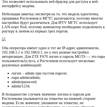
Это позволяет использовать веб-браузер для доступа к веб-
интерфейсу модема.
Небольшая заметка: несмотря на то, что модель идентична,
прошивки Ростелеком и МГТС различаются, поэтому многие
настройки будут различаться. Для IPTV МГТС использует
LAN-порт No4, поэтому компьютер необходимо подключить к
роутеру в любом из первых трех портов.
Оба оператора имеют один и тот же IP-адрес админпанели,
192.168.1.1 и 192.168.0.1, но у них разные настройки
авторизации. Для ZTE F670 логин и пароль MGTS — это пара
пользователь/услуга, а Ростелеком использует несколько
различных комбинаций:
логин – admin при пустом пароле;
пара admin/admin;
admin/password;
admin/1234.
В большинстве случаев значение логина и пароля для
Ростелекома указывается на этикетке на нижней стороне
модема. Если значение, указанное на этикетке, не