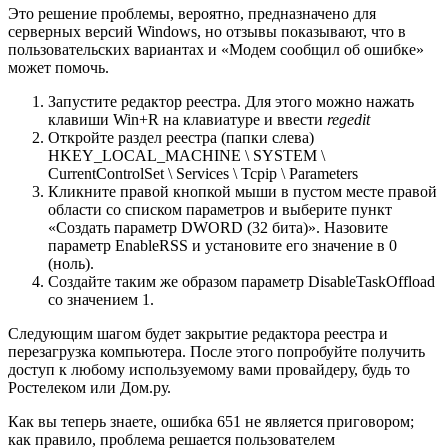
Это решение проблемы, вероятно, предназначено для
серверных версий Windows, но отзывы показывают, что в
пользовательских вариантах и «Модем сообщил об ошибке»
может помочь.
Запустите редактор реестра. Для этого можно нажать
клавиши Win+R на клавиатуре и ввести
regedit
Откройте раздел реестра (папки слева)
HKEY_LOCAL_MACHINE \ SYSTEM \
CurrentControlSet \ Services \ Tcpip \ Parameters
Кликните правой кнопкой мыши в пустом месте правой
области со списком параметров и выберите пункт
«Создать параметр DWORD (32 бита)». Назовите
параметр EnableRSS и установите его значение в 0
(ноль).
Создайте таким же образом параметр DisableTaskOffload
со значением 1.
Следующим шагом будет закрытие редактора реестра и
перезагрузка компьютера. После этого попробуйте получить
доступ к любому используемому вами провайдеру, будь то
Ростелеком или Дом.ру.
Как вы теперь знаете, ошибка 651 не является приговором;
как правило, проблема решается пользователем