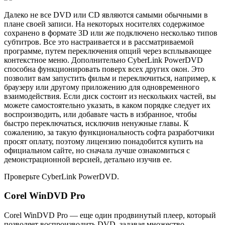
Далеко не все DVD или CD являются самыми обычными в
плане своей записи. На некоторых носителях содержимое
сохранено в формате 3D или же подключено несколько типов
субтитров. Все это настраивается и в рассматриваемой
программе, путем переключения опций через всплывающее
контекстное меню. Дополнительно CyberLink PowerDVD
способна функционировать поверх всех других окон. Это
позволит вам запустить фильм и переключиться, например, к
браузеру или другому приложению для одновременного
взаимодействия. Если диск состоит из нескольких частей, вы
можете самостоятельно указать, в каком порядке следует их
воспроизводить, или добавьте часть в избранное, чтобы
быстро переключаться, исключив ненужные главы. К
сожалению, за такую функциональность софта разработчики
просят оплату, поэтому лицензию понадобится купить на
официальном сайте, но сначала лучше ознакомиться с
демонстрационной версией, детально изучив ее.
Проверьте CyberLink PowerDVD.
Corel WinDVD Pro
Corel WinDVD Pro — еще один продвинутый плеер, который
позволяет воспроизводить DVD, задавая множество