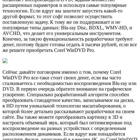
расширенных параметров и используя самые популярные
технологии. Если вдруг вы захотите запустить какой-то
другой формат, то этот софт позволит осуществить
поставленную задачу. К тому же он поддерживает и не
популярные типы данных: Blu-ray Disc, BDXL, WMV-HD, и
AVCHD, что делает его универсальным инструментом.
Конечно, за такую функциональность разработчики требуют
денег, поэтому будьте готовы отдать 4 тысячи рублей, если все
же решите приобретать Corel WinDVD Pro.
Сейчас давайте поговорим именно о том, почему Corel
WinDVD Pro все-таки стоит своих денег, если вы часто
сталкиваетесь с необходимостью воспроизведения Blu-ray или
DVD. В первую очередь обратите внимание на графическое
ускорение. Специально разработанный алгоритм способен
преобразовать стандартное качество, записываемое на диски,
в HD путем уникальной технологии масштабирования, о
которой более детально рассказывают разработчики на своем
сайте. Вы также можете преобразовать картинку в 3D и
настроить объемный звук, который был оптимизирован под
воспроизведение на разных устройствах с определенным
расположением динамиков. Если вдруг вам понадобится
запустить фильм, записанный в качестве 4K, то Corel WinDVD