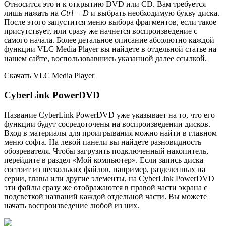
Относится это и к открытию DVD или CD. Вам требуется
лишь нажать на
Ctrl + D
и выбрать необходимую букву диска.
После этого запустится меню выбора фрагментов, если такое
присутствует, или сразу же начнется воспроизведение с
самого начала. Более детальное описание абсолютно каждой
функции VLC Media Player вы найдете в отдельной статье на
нашем сайте, воспользовавшись указанной далее ссылкой.
Скачать VLC Media Player
CyberLink PowerDVD
Название CyberLink PowerDVD уже указывает на то, что его
функции будут сосредоточены на воспроизведении дисков.
Вход в материалы для проигрывания можно найти в главном
меню софта. На левой панели вы найдете разновидность
обозревателя. Чтобы загрузить подключенный накопитель,
перейдите в раздел «Мой компьютер». Если запись диска
состоит из нескольких файлов, например, разделенных на
серии, главы или другие элементы, на CyberLink PowerDVD
эти файлы сразу же отображаются в правой части экрана с
подсветкой названий каждой отдельной части. Вы можете
начать воспроизведение любой из них.