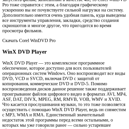
Pro тоже справится с этим, а благодаря графическому
ускорению вы не почувствуете сильной нагрузки на систему.
Дополнительно имеется очень удобная панель, куда выведены
все инструменты управления, закладки, средство создания
скриншотов и многое другое, что пригодится во время
просмотра фильмов.
Скачать Corel WinDVD Pro
WinX DVD Player
WinX DVD Player — это комплексное программное
обеспечение, которое доступно для всех пользователей
операционных систем Windows. Оно воспроизводит все виды
DVD, VCD и SVCD, включая DVD с защитой от
копирования, коммерческие DVD и DVD-5. Помимо
воспроизведения дисков данное решение также поддерживает
проигрывание файлов цифрового видео в форматах AVI, MP4,
ASF, DAT, DIVX, MPEG, RM, RMVB, VOB, WMV и XVID.
Что касается прослушивания музыки, то это тоже позволяется
осуществить с помощью WinX DVD Player, ведь он совместим
с MP3, WMA и RMA. Единственный значительный
недостаток этой программы перед всеми остальными, о
которых мы уже говорили ранее — сильно устаревшее