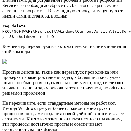
элементами. Для устранения проблем в работе процесса Iris
Service его необходимо сбросить. Для этого закрываем все
активные программы. В командную строку, запущенную от
имени администратора, вводим:
reg delete
HKCU\SOFTWARE\Microsoft\Windows\CurrentVersion\IrisServ
/f && shutdown -r -t 0
Компьютер перезагрузится автоматически после выполнения
этой команды.
Простые действия, такие как перезапуск проводника или
проверка параметров панели задач, в большинстве случаев
помогают быстро вернуть все на свои места, когда исчезают
значки на панели задач, что является неприятной, но обычно
решаемой проблемой.
Не переживайте, если стандартные методы не работают.
Иногда Windows требует более сложной перезагрузки
процессов или даже создания новой учётной записи из-за ее
сложности. Хотя это может показаться немного пугающим,
эти процессы достаточно просты и обеспечивают
безопасность ваших файлов.