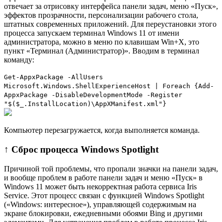
отвечает за отрисовку интерфейса панели задач, меню «Пуск»,
эффектов прозрачности, персонализации рабочего стола,
штатных современных приложений. Для переустановки этого
процесса запускаем терминал Windows 11 от имени
администратора, можно в меню по клавишам Win+X, это
пункт «Терминал (Администратор)». Вводим в терминал
команду:
Get-AppxPackage -AllUsers
Microsoft.Windows.ShellExperienceHost | Foreach {Add-
AppxPackage -DisableDevelopmentMode -Register
"$($_.InstallLocation)\AppXManifest.xml"}
Компьютер перезагружается, когда выполняется команда.
↑ Сброс процесса Windows Spotlight
Причиной той проблемы, что пропали значки на панели задач,
и вообще проблем в работе панели задач и меню «Пуск» в
Windows 11 может быть некорректная работа сервиса Iris
Service. Этот процесс связан с функцией Windows Spotlight
(«Windows: интересное»), управляющей содержимым на
экране блокировки, ежедневными обоями Bing и другими