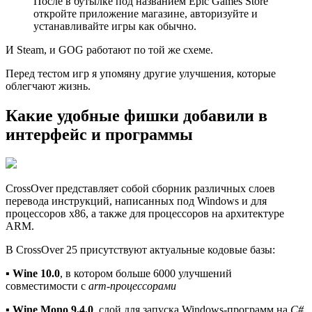
После в бутылке под названием Epic Games Store
откройте приложение магазине, авторизуйте и
устанавливайте игры как обычно.
И Steam, и GOG работают по той же схеме.
Перед тестом игр я упомяну другие улучшения, которые
облегчают жизнь.
Какие удобные фишки добавили в
интерфейс и программы
CrossOver представляет собой сборник различных слоев
перевода инструкций, написанных под Windows и для
процессоров x86, а также для процессоров на архитектуре
ARM.
В CrossOver 25 присутствуют актуальные кодовые базы:
▪︎
Wine 10.0
, в котором больше 6000 улучшений
совместимости с
arm-процессорами
▪︎
Wine Mono 9.4.0
, слой для запуска Windows-программ на
C#