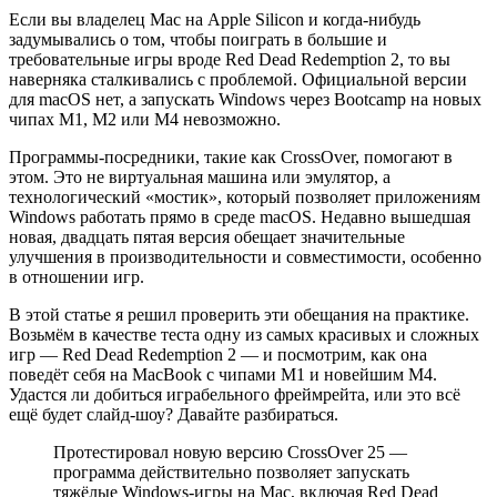
Если вы владелец Mac на Apple Silicon и когда-нибудь
задумывались о том, чтобы поиграть в большие и
требовательные игры вроде Red Dead Redemption 2, то вы
наверняка сталкивались с проблемой. Официальной версии
для macOS нет, а запускать Windows через Bootcamp на новых
чипах M1, M2 или M4 невозможно.
Программы-посредники, такие как CrossOver, помогают в
этом. Это не виртуальная машина или эмулятор, а
технологический «мостик», который позволяет приложениям
Windows работать прямо в среде macOS. Недавно вышедшая
новая, двадцать пятая версия обещает значительные
улучшения в производительности и совместимости, особенно
в отношении игр.
В этой статье я решил проверить эти обещания на практике.
Возьмём в качестве теста одну из самых красивых и сложных
игр — Red Dead Redemption 2 — и посмотрим, как она
поведёт себя на MacBook с чипами M1 и новейшим M4.
Удастся ли добиться играбельного фреймрейта, или это всё
ещё будет слайд-шоу? Давайте разбираться.
Протестировал новую версию CrossOver 25 —
программа действительно позволяет запускать
тяжёлые Windows-игры на Mac, включая Red Dead