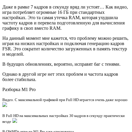
Даже в рамке 7 кадров в секунду вряд ли устоят… Как видно,
игра потребляет огромные 16 ГБ при стандартных
настройках. Это та самая утечка RAM, которая ухудшила
частоту кадров и перевела подготовленную для вычисления
графику в своп вместо RAM.
На данный момент мне кажется, что проблему можно решить,
играя на низких настройках и подключая генерацию кадров
FSR. Это сократит количество загруженных в память текстур
и моделей.
В будущих обновлениях, вероятно, исправят баг с тенями.
Однако в другой игре нет этих проблем и частота кадров
более стабильна.
Разборка M1 Pro
Видео. С максимальной графикой при Full HD играется очень даже хорошо
В Full HD на максимальных настройках 30 кадров в секунду практически
везде
В QWHD+ игре на M1 Pro уже «тесновато»