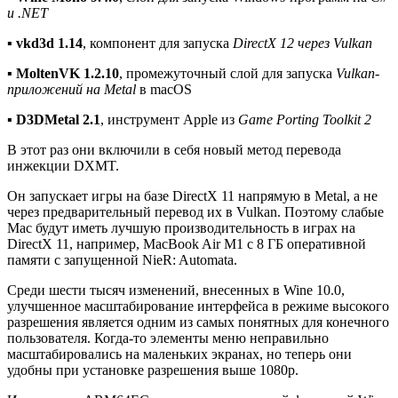
и .NET
▪︎
vkd3d 1.14
, компонент для запуска
DirectX 12 через Vulkan
▪︎
MoltenVK 1.2.10
, промежуточный слой для запуска
Vulkan-
приложений на Metal
в macOS
▪︎
D3DMetal 2.1
, инструмент Apple из
Game Porting Toolkit 2
В этот раз они включили в себя новый метод перевода
инжекции DXMT.
Он запускает игры на базе DirectX 11 напрямую в Metal, а не
через предварительный перевод их в Vulkan. Поэтому слабые
Mac будут иметь лучшую производительность в играх на
DirectX 11, например, MacBook Air M1 c 8 ГБ оперативной
памяти с запущенной NieR: Automata.
Среди шести тысяч изменений, внесенных в Wine 10.0,
улучшенное масштабирование интерфейса в режиме высокого
разрешения является одним из самых понятных для конечного
пользователя. Когда-то элементы меню неправильно
масштабировались на маленьких экранах, но теперь они
удобны при установке разрешения выше 1080p.