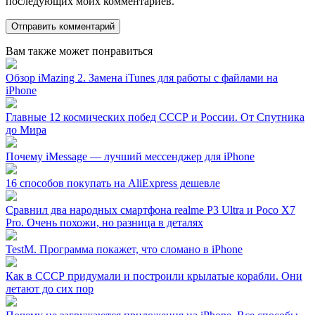
последующих моих комментариев.
Вам также может понравиться
Обзор iMazing 2. Замена iTunes для работы с файлами на
iPhone
Главные 12 космических побед СССР и России. От Спутника
до Мира
Почему iMessage — лучший мессенджер для iPhone
16 способов покупать на AliExpress дешевле
Сравнил два народных смартфона realme P3 Ultra и Poco X7
Pro. Очень похожи, но разница в деталях
TestM. Программа покажет, что сломано в iPhone
Как в СССР придумали и построили крылатые корабли. Они
летают до сих пор