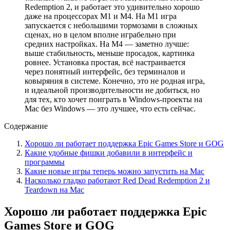
Redemption 2, и работает это удивительно хорошо
даже на процессорах M1 и M4. На M1 игра
запускается с небольшими тормозами в сложных
сценах, но в целом вполне играбельно при
средних настройках. На M4 — заметно лучше:
выше стабильность, меньше просадок, картинка
ровнее. Установка простая, всё настраивается
через понятный интерфейс, без терминалов и
ковыряния в системе. Конечно, это не родная игра,
и идеальной производительности не добиться, но
для тех, кто хочет поиграть в Windows-проекты на
Mac без Windows — это лучшее, что есть сейчас.
Содержание
Хорошо ли работает поддержка Epic Games Store и GOG
Какие удобные фишки добавили в интерфейс и
программы
Какие новые игры теперь можно запустить на Mac
Насколько гладко работают Red Dead Redemption 2 и
Teardown на Mac
Хорошо ли работает поддержка Epic
Games Store и GOG