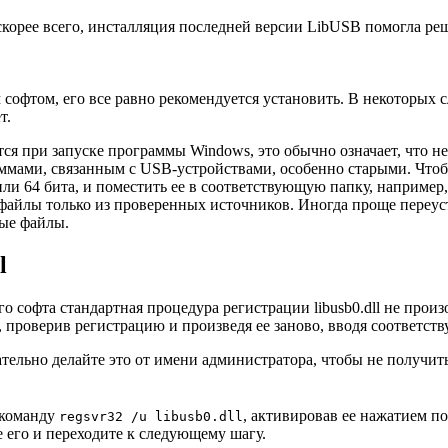
 скорее всего, инсталляция последней версии LibUSB помогла р
м софтом, его все равно рекомендуется установить. В некоторых
т.
тся при запуске программы Windows, это обычно означает, что 
ммами, связанным с USB-устройствами, особенно старыми. Чтоб
или 64 бита, и поместить ее в соответствующую папку, наприме
 файлы только из проверенных источников. Иногда проще переу
ые файлы.
l
го софта стандартная процедура регистрации libusb0.dll не прои
, проверив регистрацию и произведя ее заново, вводя соответс
ательно делайте это от имени администратора, чтобы не получит
 команду
, активировав ее нажатием п
regsvr32 /u libusb0.dll
 его и переходите к следующему шагу.