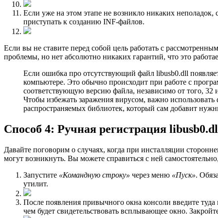
Если уже на этом этапе не возникло никаких неполадок,
приступать к созданию INF-файлов.
Если вы не стaвите перед собой цель работать с рассмотренны
проблемы, но нет абсолютно никаких гарантий, что это работае
Если ошибка про отсутствующий файл libusb0.dll появляе
компьютере. Это обычно происходит при работе с програ
соответствующую версию файла, независимо от того, 32 
Чтобы избежать заражения вирусом, важно использовать
распространяемых библиотек, который сам добавит нужн
Способ 4: Ручная регистрация libusb0.dl
Давайте поговорим о случаях, когда при инсталляции сторонне
могут возникнуть. Вы можете справиться с ней самостоятельно
Запустите
«Командную строку»
через меню
«Пуск»
. Обяз
утилит.
После появления привычного окна консоли введите туда
чем будет свидетельствовать всплывающее окно. Закройте