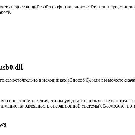
чать недостающий файл с официального сайта или переустановит
аботе.
sb0.dll
го самостоятельно в исходниках (Способ 6), или вы можете скачат
ную папку приложения, чтобы уведомить пользователя о том, ч
имание на разрядность операционной системы). Возможно, потр
ws