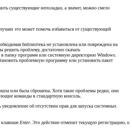
ешить существующие неполадки, а значит, можно смело
 случаях это может помочь избавиться от существующей
необходимая библиотека не установлена или повреждена на
ы решить проблему, достаточно скачать
р, в папку программ или системную директорию Windows.
становить проблемную программу или установить пакет
зошла или была сброшена. Хотя такие проблемы редки, они
твующие команды в стандартную консоль.
ь уведомление об отсутствии прав для запуска системных
о клавише
Enter
. Это действие отменит текущую регистрацию, о