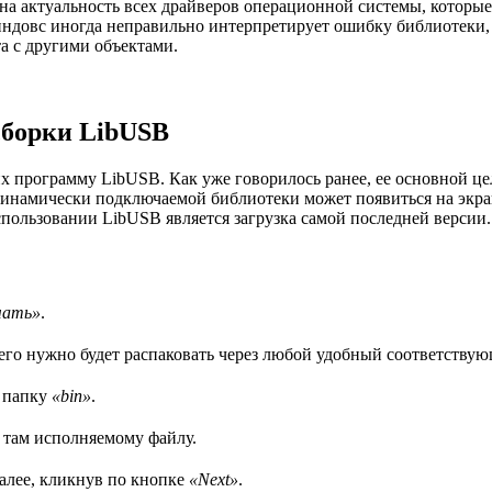
а актуальность всех драйверов операционной системы, которые 
довс иногда неправильно интерпретирует ошибку библиотеки, ин
а с другими объектами.
сборки LibUSB
их программу LibUSB. Как уже говорилось ранее, ее основной ц
динамически подключаемой библиотеки может появиться на экра
пользовании LibUSB является загрузка самой последней версии.
чать»
.
 его нужно будет распаковать через любой удобный соответствую
в папку
«bin»
.
там исполняемому файлу.
алее, кликнув по кнопке
«Next»
.