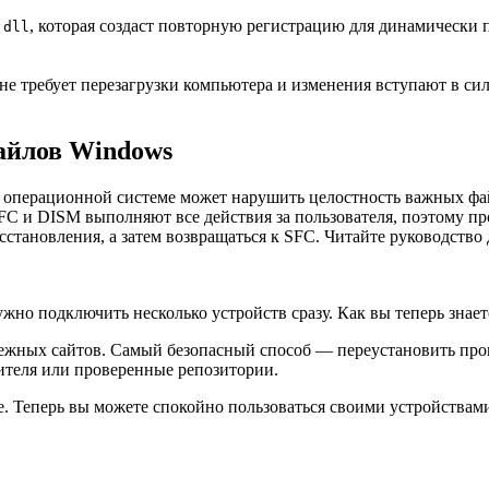
, которая создаст повторную регистрацию для динамически
.dll
 требует перезагрузки компьютера и изменения вступают в силу
айлов Windows
 в операционной системе может нарушить целостность важных фа
ы SFC и DISM выполняют все действия за пользователя, поэтому 
сстановления, а затем возвращаться к SFC. Читайте руководств
ужно подключить несколько устройств сразу. Как вы теперь знает
адежных сайтов. Самый безопасный способ — переустановить прог
ителя или проверенные репозитории.
е. Теперь вы можете спокойно пользоваться своими устройствами