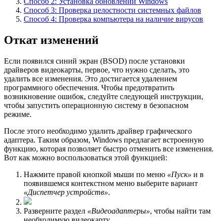
Способ 2: Установка обновлений Windows
Способ 3: Проверка целостности системных файлов
Способ 4: Проверка компьютера на наличие вирусов
Откат изменений
Если появился синий экран (BSOD) после установки
драйверов видеокарты, первое, что нужно сделать, это
удалить все изменения. Это достигается удалением
программного обеспечения. Чтобы предотвратить
возникновение ошибок, следуйте следующей инструкции,
чтобы запустить операционную систему в безопасном
режиме.
После этого необходимо удалить драйвер графического
адаптера. Таким образом, Windows предлагает встроенную
функцию, которая позволяет быстро отменить все изменения.
Вот как можно воспользоваться этой функцией:
Нажмите правой кнопкой мыши по меню
«Пуск»
и в
появившемся контекстном меню выберите вариант
«Диспетчер устройств»
.
Разверните раздел
«Видеоадаптеры»
, чтобы найти там
необходимую видеокарту.